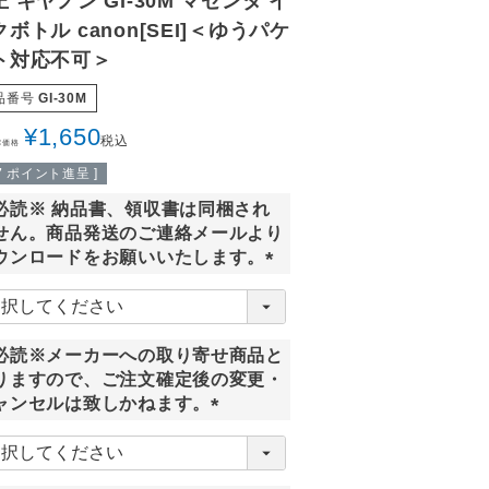
 キヤノン GI-30M マゼンタ イ
ボトル canon[SEI]＜ゆうパケ
ト対応不可＞
品番号
GI-30M
¥
1,650
税込
常価格
7
ポイント進呈 ]
必読※ 納品書、領収書は同梱され
せん。商品発送のご連絡メールより
ウンロードをお願いいたします。
(
必
須
必読※メーカーへの取り寄せ商品と
)
りますので、ご注文確定後の変更・
ャンセルは致しかねます。
(
必
須