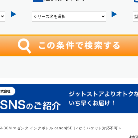
I-30M マゼンタ インクボトル canon[SEI]＜ゆうパケット対応不可＞