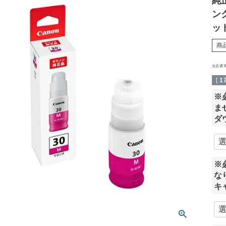
純正
ンク
ッ
商
当店通
[
1
※
ま
ダ
※
な
キ