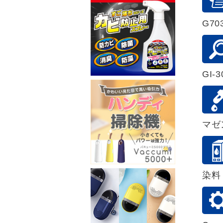
G703
GI-
マゼ
染料