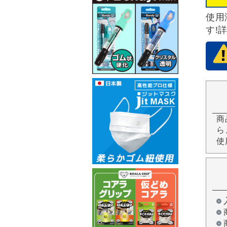
使用
す!
商
ら
使