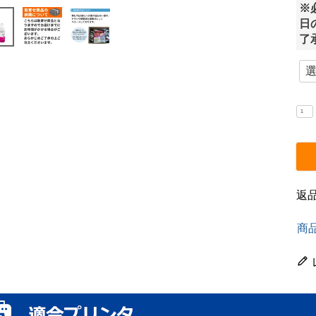
※
日
了
返
商