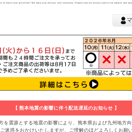
 to track your activities? We take your privacy very seriously. Please see our privacy policy for details and an
【 熊本地震の影響に伴う配送遅延のお知らせ 】
地方を震源とする地震の影響により、熊本県および九州地方
 ご迷惑をおかけいたしますが、ご理解のほどよろしくお願