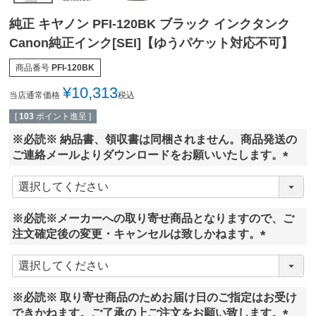
純正 キヤノン PFI-120BK ブラック インクタンク
Canon純正インク[SEI]【ゆうパケット対応不可】
商品番号
PFI-120BK
¥
10,313
当店通常価格
税込
[
103
ポイント進呈 ]
※必読※ 納品書、領収書は同梱されません。商品発送の
ご連絡メールよりダウンロードをお願いいたします。
(
必
須
※必読※メーカーへの取り寄せ商品となりますので、ご
)
注文確定後の変更・キャンセルは致しかねます。
(
必
須
※必読※ 取り寄せ商品のためお届け日のご指定はお受け
)
できかねます。ご了承の上ご注文をお願い致します。