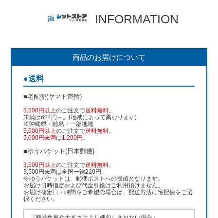
INFORMATION
商品のお届けについて
●送料
■宅配便(ヤマト運輸)
3,500円以上
のご注文で
送料無料
。
未満は624円～。(地域によって異なります)
※沖縄県・離島・一部地域
5,000円以上
のご注文で
送料無料
。
5,000円未満
は
1,200円
。
■ゆうパケット(日本郵便)
3,500円以上
のご注文で
送料無料
。
3,500円未満は全国一律220円。
※ゆうパケットは、郵便ポストへの投函となります。
お届け日時指定および代金引換はご利用頂けません。
お届け指定日・時間をご希望の場合は、配送方法に宅配便をご選
択ください。
「商品数量や大きさにより梱包しきれない場合」