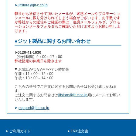
➤
jitstore@jit-c.co.jp
弊社から送信させて頂いたメールが、迷惑メールやプロモーショ
ンメールに振り分けられてしまう場合がございます。お手数です
が弊社からの返信をご確認の際は、迷惑メールフォルダ、プロモ
ーションメールフォルダもご確認いただけますようお願い申し上
げます。
●ジット製品に関するお問い合わせ
➤0120-41-1630
【受付時間】9：00～17：00
弊社指定の休業日を除きます
お電話がつながりやすい時間帯
午前：11：00～12：00
午後：13：00～14：00
こちらの番号でご注文に関するお問い合せはお受け致しかねま
す。
ご注文に関するお問合せは
jitstore@jit-c.co.jp
宛にメールでお願い
いたします。
➤
support@jit-c.co.jp
ご利用ガイド
FAX注文書