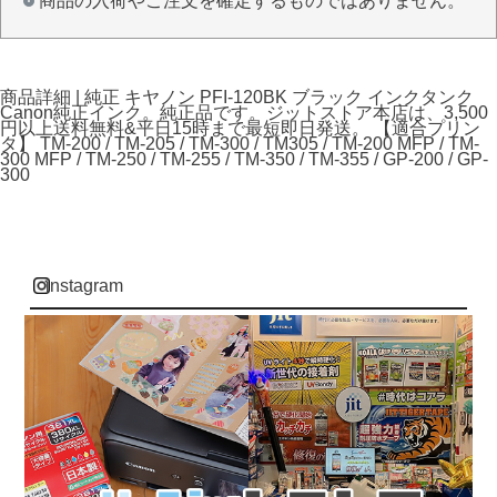
商品の入荷やご注文を確定するものではありません。
商品詳細 | 純正 キヤノン PFI-120BK ブラック インクタンク
Canon純正インク。純正品です。ジットストア本店は、3,500
円以上送料無料&平日15時まで最短即日発送。 【適合プリン
タ】 TM-200 / TM-205 / TM-300 / TM305 / TM-200 MFP / TM-
300 MFP / TM-250 / TM-255 / TM-350 / TM-355 / GP-200 / GP-
300
instagram