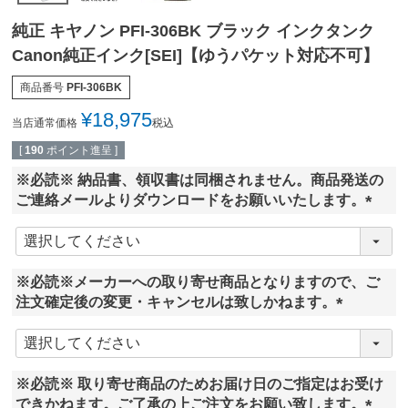
純正 キヤノン PFI-306BK ブラック インクタンク
Canon純正インク[SEI]【ゆうパケット対応不可】
商品番号
PFI-306BK
¥
18,975
当店通常価格
税込
[
190
ポイント進呈 ]
※必読※ 納品書、領収書は同梱されません。商品発送の
ご連絡メールよりダウンロードをお願いいたします。
(
必
須
※必読※メーカーへの取り寄せ商品となりますので、ご
)
注文確定後の変更・キャンセルは致しかねます。
(
必
須
※必読※ 取り寄せ商品のためお届け日のご指定はお受け
)
できかねます。ご了承の上ご注文をお願い致します。