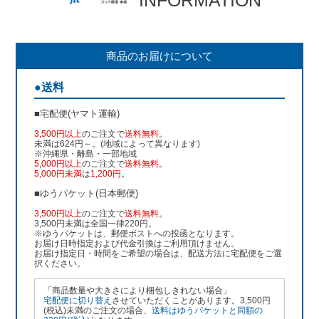
商品のお届けについて
●送料
■宅配便(ヤマト運輸)
3,500円以上
のご注文で
送料無料
。
未満は624円～。(地域によって異なります)
※沖縄県・離島・一部地域
5,000円以上
のご注文で
送料無料
。
5,000円未満
は
1,200円
。
■ゆうパケット(日本郵便)
3,500円以上
のご注文で
送料無料
。
3,500円未満は全国一律220円。
※ゆうパケットは、郵便ポストへの投函となります。
お届け日時指定および代金引換はご利用頂けません。
お届け指定日・時間をご希望の場合は、配送方法に宅配便をご選
択ください。
「商品数量や大きさにより梱包しきれない場合」
宅配便に切り替え
させていただくことがあります。3,500円
(税込)未満のご注文の場合、
送料はゆうパケットと同額の