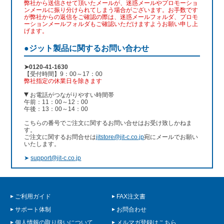
弊社から送信させて頂いたメールが、迷惑メールやプロモーショ
ンメールに振り分けられてしまう場合がございます。お手数です
が弊社からの返信をご確認の際は、迷惑メールフォルダ、プロモ
ーションメールフォルダもご確認いただけますようお願い申し上
げます。
●ジット製品に関するお問い合わせ
➤0120-41-1630
【受付時間】9：00～17：00
弊社指定の休業日を除きます
お電話がつながりやすい時間帯
午前：11：00～12：00
午後：13：00～14：00
こちらの番号でご注文に関するお問い合せはお受け致しかねま
す。
ご注文に関するお問合せは
jitstore@jit-c.co.jp
宛にメールでお願い
いたします。
➤
support@jit-c.co.jp
ご利用ガイド
FAX注文書
サポート体制
お問合わせ
個人情報の取り扱いについて
メルマガ登録はこちら