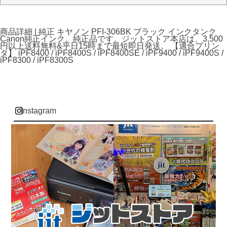
商品詳細 | 純正 キヤノン PFI-306BK ブラック インクタンク
Canon純正インク。純正品です。ジットストア本店は、3,500
円以上送料無料&平日15時まで最短即日発送。 【適合プリン
タ】 iPF8400 / iPF8400S / iPF8400SE / iPF9400 / iPF9400S /
iPF8300 / iPF8300S
instagram