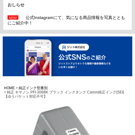
おしらせ
公式Instagramにて、気になる商品情報を写真ととも
NEW!
にご紹介中！
HOME
純正インク型番別
純正 キヤノン PFI-306BK ブラック インクタンク Canon純正インク[SEI]
【ゆうパケット対応不可】