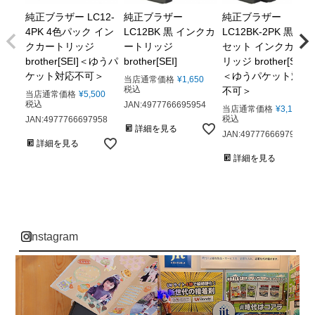
純正ブラザー LC12-
純正ブラザー
純正ブラザー
4PK 4色パック イン
LC12BK 黒 インクカ
LC12BK-2PK 黒 2本
クカートリッジ
ートリッジ
セット インクカート
brother[SEI]＜ゆうパ
brother[SEI]
リッジ brother[SEI]
ケット対応不可＞
＜ゆうパケット対応
当店通常価格
¥
1,650
税込
不可＞
当店通常価格
¥
5,500
税込
JAN:4977766695954
当店通常価格
¥
3,163
税込
JAN:4977766697958
詳細を見る
JAN:4977766697941
詳細を見る
詳細を見る
instagram