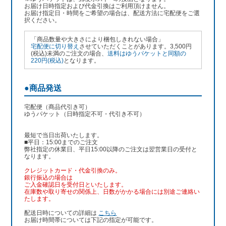
お届け日時指定および代金引換はご利用頂けません。
お届け指定日・時間をご希望の場合は、配送方法に宅配便をご選
択ください。
「商品数量や大きさにより梱包しきれない場合」
宅配便に切り替え
させていただくことがあります。3,500円
(税込)未満のご注文の場合、
送料はゆうパケットと同額の
220円(税込)
となります。
●商品発送
宅配便（商品代引き可）
ゆうパケット（日時指定不可・代引き不可）
最短で当日出荷いたします。
■平日：15:00までのご注文
弊社指定の休業日、平日15:00以降のご注文は翌営業日の受付と
なります。
クレジットカード・代金引換のみ。
銀行振込
の場合は
ご入金確認日を受付日といたします。
在庫数や取り寄せの関係上、日数がかかる場合には別途ご連絡い
たします。
配送日時についての詳細は
こちら
お届け時間帯については下記の指定が可能です。