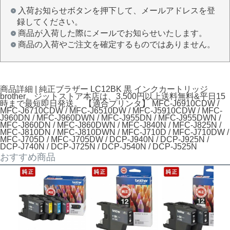
入荷お知らせボタンを押下して、メールアドレスを登
録してください。
商品が入荷した際にメールでお知らせいたします。
商品の入荷やご注文を確定するものではありません。
商品詳細 | 純正ブラザー LC12BK 黒 インクカートリッジ
brother。ジットストア本店は、3,500円以上送料無料&平日15
時まで最短即日発送。 【適合プリンタ】 MFC-J6910CDW /
MFC-J6710CDW / MFC-J6510DW / MFC-J5910CDW / MFC-
J960DN / MFC-J960DWN / MFC-J955DN / MFC-J955DWN /
MFC-J860DN / MFC-J860DWN / MFC-J840N / MFC-J825N /
MFC-J810DN / MFC-J810DWN / MFC-J710D / MFC-J710DW /
MFC-J705D / MFC-J705DW / DCP-J940N / DCP-J925N /
DCP-J740N / DCP-J725N / DCP-J540N / DCP-J525N
おすすめ商品