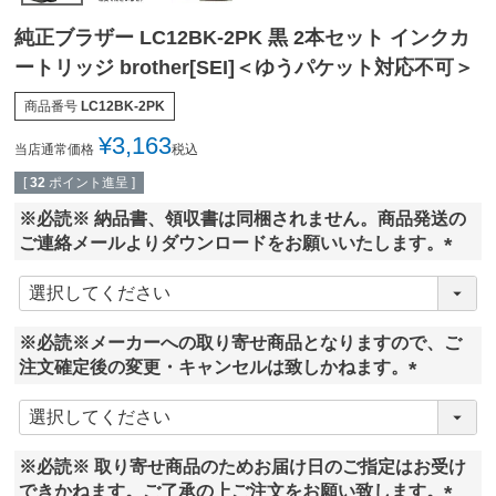
純正ブラザー LC12BK-2PK 黒 2本セット インクカ
ートリッジ brother[SEI]＜ゆうパケット対応不可＞
商品番号
LC12BK-2PK
¥
3,163
当店通常価格
税込
[
32
ポイント進呈 ]
※必読※ 納品書、領収書は同梱されません。商品発送の
ご連絡メールよりダウンロードをお願いいたします。
(
必
須
※必読※メーカーへの取り寄せ商品となりますので、ご
)
注文確定後の変更・キャンセルは致しかねます。
(
必
須
※必読※ 取り寄せ商品のためお届け日のご指定はお受け
)
できかねます。ご了承の上ご注文をお願い致します。