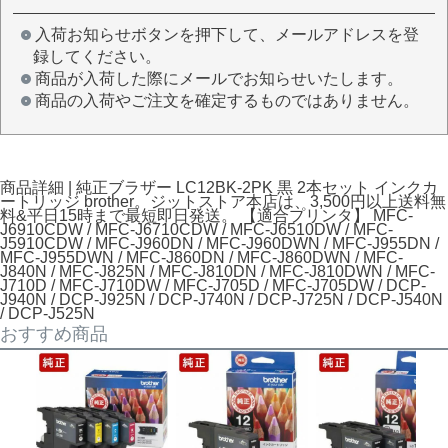
入荷お知らせボタンを押下して、メールアドレスを登
録してください。
商品が入荷した際にメールでお知らせいたします。
商品の入荷やご注文を確定するものではありません。
商品詳細 | 純正ブラザー LC12BK-2PK 黒 2本セット インクカ
ートリッジ brother。ジットストア本店は、3,500円以上送料無
料&平日15時まで最短即日発送。 【適合プリンタ】 MFC-
J6910CDW / MFC-J6710CDW / MFC-J6510DW / MFC-
J5910CDW / MFC-J960DN / MFC-J960DWN / MFC-J955DN /
MFC-J955DWN / MFC-J860DN / MFC-J860DWN / MFC-
J840N / MFC-J825N / MFC-J810DN / MFC-J810DWN / MFC-
J710D / MFC-J710DW / MFC-J705D / MFC-J705DW / DCP-
J940N / DCP-J925N / DCP-J740N / DCP-J725N / DCP-J540N
/ DCP-J525N
おすすめ商品