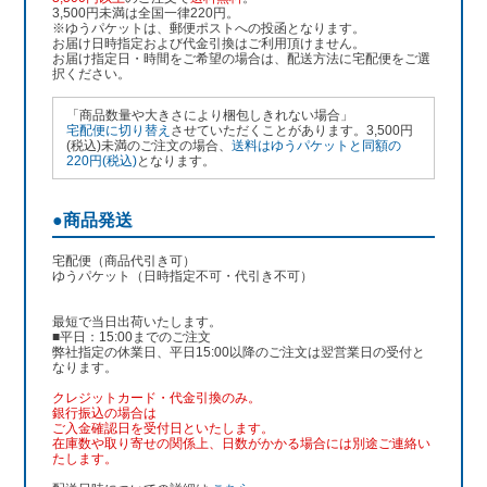
3,500円未満は全国一律220円。
※ゆうパケットは、郵便ポストへの投函となります。
お届け日時指定および代金引換はご利用頂けません。
お届け指定日・時間をご希望の場合は、配送方法に宅配便をご選
択ください。
「商品数量や大きさにより梱包しきれない場合」
宅配便に切り替え
させていただくことがあります。3,500円
(税込)未満のご注文の場合、
送料はゆうパケットと同額の
220円(税込)
となります。
●商品発送
宅配便（商品代引き可）
ゆうパケット（日時指定不可・代引き不可）
最短で当日出荷いたします。
■平日：15:00までのご注文
弊社指定の休業日、平日15:00以降のご注文は翌営業日の受付と
なります。
クレジットカード・代金引換のみ。
銀行振込
の場合は
ご入金確認日を受付日といたします。
在庫数や取り寄せの関係上、日数がかかる場合には別途ご連絡い
たします。