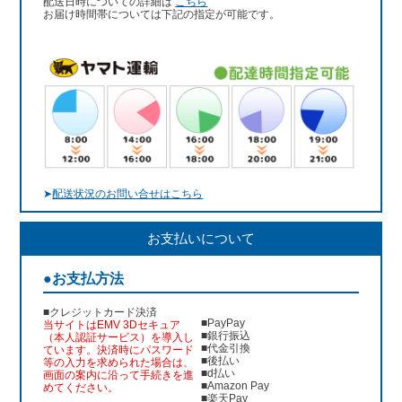
配送日時についての詳細は
こちら
お届け時間帯については下記の指定が可能です。
➤
配送状況のお問い合せはこちら
お支払いについて
●お支払方法
■クレジットカード決済
■PayPay
当サイトはEMV 3Dセキュア
■銀行振込
（本人認証サービス）を導入し
■代金引換
ています。決済時にパスワード
■後払い
等の入力を求められた場合は、
■d払い
画面の案内に沿って手続きを進
■Amazon Pay
めてください。
■楽天Pay