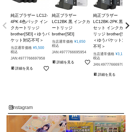
純正ブラザー LC12-
純正ブラザー
純正ブラザー
4PK 4色パック イン
LC12BK 黒 インクカ
LC12BK-2PK 黒 2本
クカートリッジ
ートリッジ
セット インクカート
brother[SEI]＜ゆうパ
brother[SEI]
リッジ brother[SEI]
ケット対応不可＞
＜ゆうパケット対応
当店通常価格
¥
1,650
税込
不可＞
当店通常価格
¥
5,500
税込
JAN:4977766695954
当店通常価格
¥
3,163
税込
JAN:4977766697958
詳細を見る
JAN:4977766697941
詳細を見る
詳細を見る
instagram