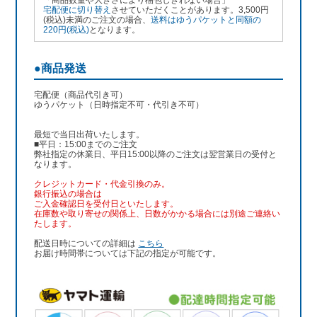
「商品数量や大きさにより梱包しきれない場合」
宅配便に切り替え
させていただくことがあります。3,500円
(税込)未満のご注文の場合、
送料はゆうパケットと同額の
220円(税込)
となります。
●商品発送
宅配便（商品代引き可）
ゆうパケット（日時指定不可・代引き不可）
最短で当日出荷いたします。
■平日：15:00までのご注文
弊社指定の休業日、平日15:00以降のご注文は翌営業日の受付と
なります。
クレジットカード・代金引換のみ。
銀行振込
の場合は
ご入金確認日を受付日といたします。
在庫数や取り寄せの関係上、日数がかかる場合には別途ご連絡い
たします。
配送日時についての詳細は
こちら
お届け時間帯については下記の指定が可能です。