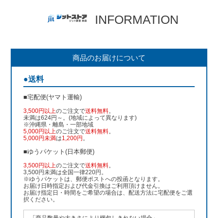
INFORMATION
商品のお届けについて
●送料
■宅配便(ヤマト運輸)
3,500円以上
のご注文で
送料無料
。
未満は624円～。(地域によって異なります)
※沖縄県・離島・一部地域
5,000円以上
のご注文で
送料無料
。
5,000円未満
は
1,200円
。
■ゆうパケット(日本郵便)
3,500円以上
のご注文で
送料無料
。
3,500円未満は全国一律220円。
※ゆうパケットは、郵便ポストへの投函となります。
お届け日時指定および代金引換はご利用頂けません。
お届け指定日・時間をご希望の場合は、配送方法に宅配便をご選
択ください。