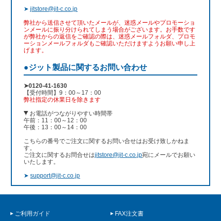
➤
jitstore@jit-c.co.jp
弊社から送信させて頂いたメールが、迷惑メールやプロモーショ
ンメールに振り分けられてしまう場合がございます。お手数です
が弊社からの返信をご確認の際は、迷惑メールフォルダ、プロモ
ーションメールフォルダもご確認いただけますようお願い申し上
げます。
●ジット製品に関するお問い合わせ
➤0120-41-1630
【受付時間】9：00～17：00
弊社指定の休業日を除きます
お電話がつながりやすい時間帯
午前：11：00～12：00
午後：13：00～14：00
こちらの番号でご注文に関するお問い合せはお受け致しかねま
す。
ご注文に関するお問合せは
jitstore@jit-c.co.jp
宛にメールでお願い
いたします。
➤
support@jit-c.co.jp
ご利用ガイド
FAX注文書