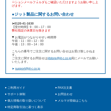
ーションメールフォルダもご確認いただけますようお願い申し上
げます。
●ジット製品に関するお問い合わせ
➤0120-41-1630
【受付時間】9：00～17：00
弊社指定の休業日を除きます
お電話がつながりやすい時間帯
午前：11：00～12：00
午後：13：00～14：00
こちらの番号でご注文に関するお問い合せはお受け致しかねま
す。
ご注文に関するお問合せは
jitstore@jit-c.co.jp
宛にメールでお願い
いたします。
➤
support@jit-c.co.jp
ご利用ガイド
FAX注文書
サポート体制
お問合わせ
個人情報の取り扱いについて
メルマガ登録はこちら
特定商取引法に基づく表示