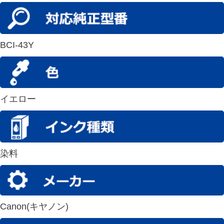
BCI-43Y
イエロー
染料
Canon(キヤノン)