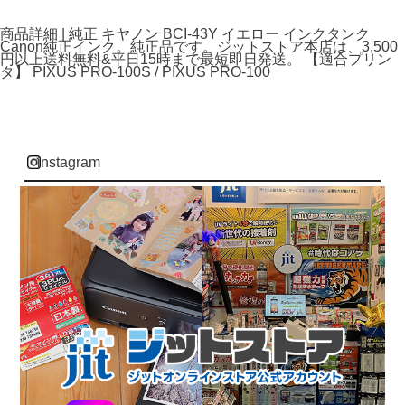
商品詳細 | 純正 キヤノン BCI-43Y イエロー インクタンク
Canon純正インク。純正品です。ジットストア本店は、3,500
円以上送料無料&平日15時まで最短即日発送。 【適合プリン
タ】 PIXUS PRO-100S / PIXUS PRO-100
instagram