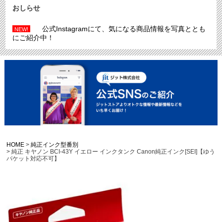
おしらせ
公式Instagramにて、気になる商品情報を写真ととも
NEW!
にご紹介中！
HOME
純正インク型番別
純正 キヤノン BCI-43Y イエロー インクタンク Canon純正インク[SEI]【ゆう
パケット対応不可】