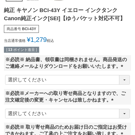
純正 キヤノン BCI-43Y イエロー インクタンク
Canon純正インク[SEI]【ゆうパケット対応不可】
商品番号
BCI-43Y
¥
1,279
当店通常価格
税込
[
13
ポイント進呈 ]
※必読※ 納品書、領収書は同梱されません。商品発送の
ご連絡メールよりダウンロードをお願いいたします。
(
必
須
※必読※メーカーへの取り寄せ商品となりますので、ご
)
注文確定後の変更・キャンセルは致しかねます。
(
必
須
※必読※ 取り寄せ商品のためお届け日のご指定はお受け
)
できかねます。ご了承の上ご注文をお願い致します。