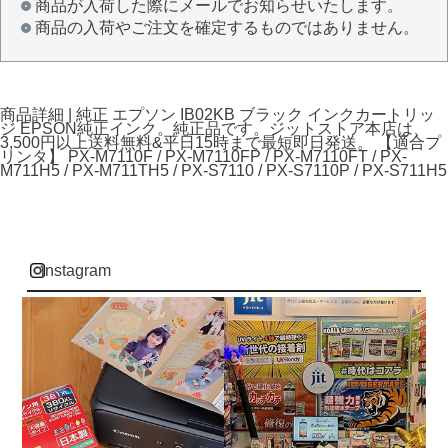
商品が入荷した際にメールでお知らせいたします。
商品の入荷やご注文を確定するものではありません。
商品詳細 | 純正 エプソン IB02KB ブラック インクカートリッ
ジ EPSON純正インク。純正品です。ジットストア本店は、
3,500円以上送料無料&平日15時まで最短即日発送。 【適合プ
リンタ】 PX-M7110F / PX-M7110FP / PX-M7110FT / PX-
M711H5 / PX-M711TH5 / PX-S7110 / PX-S7110P / PX-S711H5
instagram