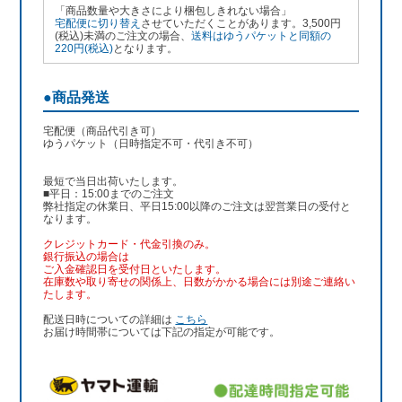
「商品数量や大きさにより梱包しきれない場合」
宅配便に切り替え
させていただくことがあります。3,500円
(税込)未満のご注文の場合、
送料はゆうパケットと同額の
220円(税込)
となります。
●商品発送
宅配便（商品代引き可）
ゆうパケット（日時指定不可・代引き不可）
最短で当日出荷いたします。
■平日：15:00までのご注文
弊社指定の休業日、平日15:00以降のご注文は翌営業日の受付と
なります。
クレジットカード・代金引換のみ。
銀行振込
の場合は
ご入金確認日を受付日といたします。
在庫数や取り寄せの関係上、日数がかかる場合には別途ご連絡い
たします。
配送日時についての詳細は
こちら
お届け時間帯については下記の指定が可能です。