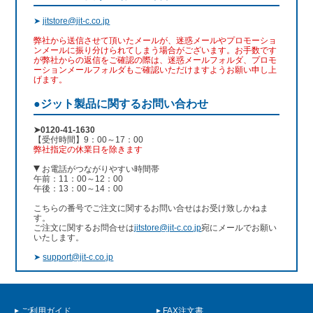
➤
jitstore@jit-c.co.jp
弊社から送信させて頂いたメールが、迷惑メールやプロモーショ
ンメールに振り分けられてしまう場合がございます。お手数です
が弊社からの返信をご確認の際は、迷惑メールフォルダ、プロモ
ーションメールフォルダもご確認いただけますようお願い申し上
げます。
●ジット製品に関するお問い合わせ
➤0120-41-1630
【受付時間】9：00～17：00
弊社指定の休業日を除きます
お電話がつながりやすい時間帯
午前：11：00～12：00
午後：13：00～14：00
こちらの番号でご注文に関するお問い合せはお受け致しかねま
す。
ご注文に関するお問合せは
jitstore@jit-c.co.jp
宛にメールでお願い
いたします。
➤
support@jit-c.co.jp
ご利用ガイド
FAX注文書