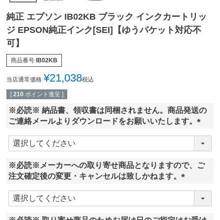
純正 エプソン IB02KB ブラック インクカートリッ
ジ EPSON純正インク[SEI]【ゆうパケット対応不
可】
商品番号
IB02KB
¥
21,038
当店通常価格
税込
[
210
ポイント進呈 ]
※必読※ 納品書、領収書は同梱されません。商品発送の
ご連絡メールよりダウンロードをお願いいたします。
(
必
須
※必読※メーカーへの取り寄せ商品となりますので、ご
)
注文確定後の変更・キャンセルは致しかねます。
(
必
須