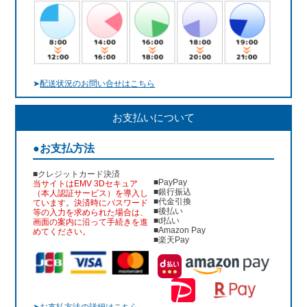
➤
配送状況のお問い合せはこちら
お支払いについて
●お支払方法
■クレジットカード決済
■PayPay
当サイトはEMV 3Dセキュア
■銀行振込
（本人認証サービス）を導入し
■代金引換
ています。決済時にパスワード
■後払い
等の入力を求められた場合は、
■d払い
画面の案内に沿って手続きを進
■Amazon Pay
めてください。
■楽天Pay