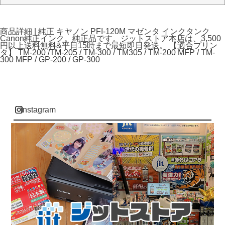
商品詳細 | 純正 キヤノン PFI-120M マゼンタ インクタンク
Canon純正インク。純正品です。ジットストア本店は、3,500
円以上送料無料&平日15時まで最短即日発送。 【適合プリン
タ】 TM-200 /TM-205 / TM-300 / TM305 / TM-200 MFP / TM-
300 MFP / GP-200 / GP-300
instagram