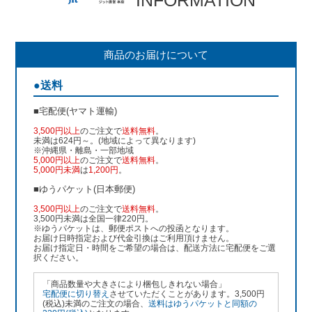
商品のお届けについて
●送料
■宅配便(ヤマト運輸)
3,500円以上
のご注文で
送料無料
。
未満は624円～。(地域によって異なります)
※沖縄県・離島・一部地域
5,000円以上
のご注文で
送料無料
。
5,000円未満
は
1,200円
。
■ゆうパケット(日本郵便)
3,500円以上
のご注文で
送料無料
。
3,500円未満は全国一律220円。
※ゆうパケットは、郵便ポストへの投函となります。
お届け日時指定および代金引換はご利用頂けません。
お届け指定日・時間をご希望の場合は、配送方法に宅配便をご選
択ください。
「商品数量や大きさにより梱包しきれない場合」
宅配便に切り替え
させていただくことがあります。3,500円
(税込)未満のご注文の場合、
送料はゆうパケットと同額の