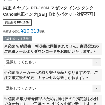
純正 キヤノン PFI-120M マゼンタ インクタンク
Canon純正インク[SEI]【ゆうパケット対応不可】
商品番号
PFI-120M
¥
10,313
当店通常価格
税込
[
103
ポイント進呈 ]
※必読※ 納品書、領収書は同梱されません。商品発送の
ご連絡メールよりダウンロードをお願いいたします。
(
必
須
※必読※メーカーへの取り寄せ商品となりますので、ご
)
注文確定後の変更・キャンセルは致しかねます。
(
必
須
※必読※ 取り寄せ商品のためお届け日のご指定はお受け
)
できかねます。ご了承の上ご注文をお願い致します。