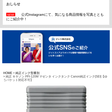
おしらせ
公式Instagramにて、気になる商品情報を写真ととも
NEW!
にご紹介中！
HOME
純正インク型番別
純正 キヤノン PFI-120M マゼンタ インクタンク Canon純正インク[SEI]【ゆ
うパケット対応不可】