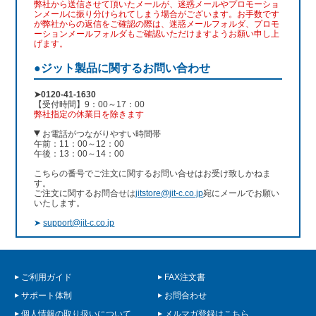
弊社から送信させて頂いたメールが、迷惑メールやプロモーショ
ンメールに振り分けられてしまう場合がございます。お手数です
が弊社からの返信をご確認の際は、迷惑メールフォルダ、プロモ
ーションメールフォルダもご確認いただけますようお願い申し上
げます。
●ジット製品に関するお問い合わせ
➤0120-41-1630
【受付時間】9：00～17：00
弊社指定の休業日を除きます
お電話がつながりやすい時間帯
午前：11：00～12：00
午後：13：00～14：00
こちらの番号でご注文に関するお問い合せはお受け致しかねま
す。
ご注文に関するお問合せは
jitstore@jit-c.co.jp
宛にメールでお願い
いたします。
➤
support@jit-c.co.jp
ご利用ガイド
FAX注文書
サポート体制
お問合わせ
個人情報の取り扱いについて
メルマガ登録はこちら