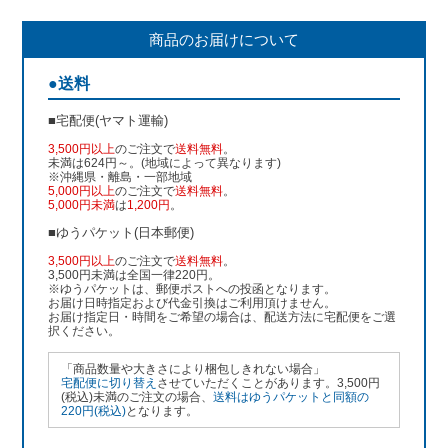
商品のお届けについて
●送料
■宅配便(ヤマト運輸)
3,500円以上
のご注文で
送料無料
。
未満は624円～。(地域によって異なります)
※沖縄県・離島・一部地域
5,000円以上
のご注文で
送料無料
。
5,000円未満
は
1,200円
。
■ゆうパケット(日本郵便)
3,500円以上
のご注文で
送料無料
。
3,500円未満は全国一律220円。
※ゆうパケットは、郵便ポストへの投函となります。
お届け日時指定および代金引換はご利用頂けません。
お届け指定日・時間をご希望の場合は、配送方法に宅配便をご選
択ください。
「商品数量や大きさにより梱包しきれない場合」
宅配便に切り替え
させていただくことがあります。3,500円
(税込)未満のご注文の場合、
送料はゆうパケットと同額の
220円(税込)
となります。