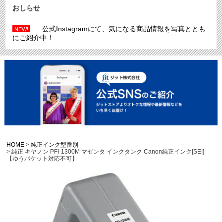
おしらせ
公式Instagramにて、気になる商品情報を写真ととも
NEW!
にご紹介中！
HOME
純正インク型番別
純正 キヤノン PFI-1300M マゼンタ インクタンク Canon純正インク[SEI]
【ゆうパケット対応不可】