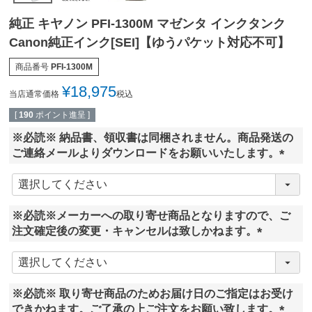
純正 キヤノン PFI-1300M マゼンタ インクタンク
Canon純正インク[SEI]【ゆうパケット対応不可】
商品番号
PFI-1300M
¥
18,975
当店通常価格
税込
[
190
ポイント進呈 ]
※必読※ 納品書、領収書は同梱されません。商品発送の
ご連絡メールよりダウンロードをお願いいたします。
(
必
須
※必読※メーカーへの取り寄せ商品となりますので、ご
)
注文確定後の変更・キャンセルは致しかねます。
(
必
須
※必読※ 取り寄せ商品のためお届け日のご指定はお受け
)
できかねます。ご了承の上ご注文をお願い致します。