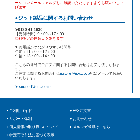
ーションメールフォルダもご確認いただけますようお願い申し上
げます。
●ジット製品に関するお問い合わせ
➤0120-41-1630
【受付時間】9：00～17：00
弊社指定の休業日を除きます
お電話がつながりやすい時間帯
午前：11：00～12：00
午後：13：00～14：00
こちらの番号でご注文に関するお問い合せはお受け致しかねま
す。
ご注文に関するお問合せは
jitstore@jit-c.co.jp
宛にメールでお願い
いたします。
➤
support@jit-c.co.jp
ご利用ガイド
FAX注文書
サポート体制
お問合わせ
個人情報の取り扱いについて
メルマガ登録はこちら
特定商取引法に基づく表示