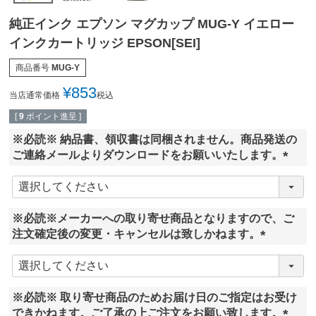
純正インク エプソン マグカップ MUG-Y イエロー
インクカートリッジ EPSON[SEI]
商品番号
MUG-Y
¥
853
当店通常価格
税込
[
9
ポイント進呈 ]
※必読※ 納品書、領収書は同梱されません。商品発送の
ご連絡メールよりダウンロードをお願いいたします。
(
必
須
※必読※メーカーへの取り寄せ商品となりますので、ご
)
注文確定後の変更・キャンセルは致しかねます。
(
必
須
※必読※ 取り寄せ商品のためお届け日のご指定はお受け
)
できかねます。ご了承の上ご注文をお願い致します。