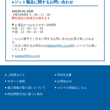
●ジット製品に関するお問い合わせ
➤0120-41-1630
【受付時間】9：00～17：00
弊社指定の休業日を除きます
お電話がつながりやすい時間帯
午前：11：00～12：00
午後：13：00～14：00
こちらの番号でご注文に関するお問い合せはお受け致しかねま
す。
ご注文に関するお問合せは
jitstore@jit-c.co.jp
宛にメールでお願い
いたします。
➤
support@jit-c.co.jp
ご利用ガイド
FAX注文書
サポート体制
お問合わせ
個人情報の取り扱いについて
メルマガ登録はこちら
特定商取引法に基づく表示