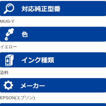
MUG-Y
イエロー
染料
EPSON(エプソン)