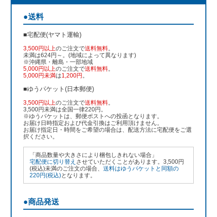
●送料
■宅配便(ヤマト運輸)
3,500円以上
のご注文で
送料無料
。
未満は624円～。(地域によって異なります)
※沖縄県・離島・一部地域
5,000円以上
のご注文で
送料無料
。
5,000円未満
は
1,200円
。
■ゆうパケット(日本郵便)
3,500円以上
のご注文で
送料無料
。
3,500円未満は全国一律220円。
※ゆうパケットは、郵便ポストへの投函となります。
お届け日時指定および代金引換はご利用頂けません。
お届け指定日・時間をご希望の場合は、配送方法に宅配便をご選
択ください。
「商品数量や大きさにより梱包しきれない場合」
宅配便に切り替え
させていただくことがあります。3,500円
(税込)未満のご注文の場合、
送料はゆうパケットと同額の
220円(税込)
となります。
●商品発送