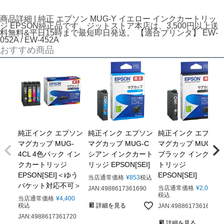
商品詳細 | 純正 エプソン MUG-Y イエロー インクカートリッ
ジ EPSON純正品です。ジットストア本店は、3,500円以上送
料無料&平日15時まで最短即日発送。 【適合プリンタ】 EW-
052A / EW-452A
おすすめ商品
純正インク エプソン
純正インク エプソン
純正インク エプソン
マグカップ MUG-
マグカップ MUG-C
マグカップ MUG-BK
4CL 4色パック イン
シアン インクカート
ブラック インクカー
クカートリッジ
リッジ EPSON[SEI]
トリッジ
EPSON[SEI]＜ゆう
EPSON[SEI]
当店通常価格
¥
853
税込
パケット対応不可＞
当店通常価格
¥
2,063
JAN:4988617361690
税込
当店通常価格
¥
4,400
税込
詳細を見る
JAN:4988617361683
JAN:4988617361720
詳細を見る