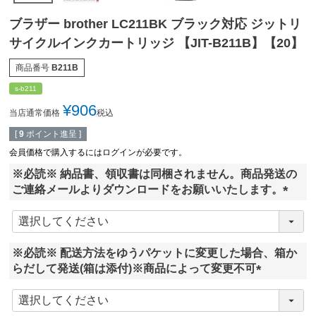
ブラザー brother LC211BK ブラック対応 ジットリ
サイクルインクカートリッジ 【JIT-B211B】【20】
商品番号
B211B
s-b211
¥
906
当店通常価格
税込
[
9
ポイント進呈 ]
会員価格で購入するにはログインが必要です。
※必読※ 納品書、領収書は同梱されません。商品発送の
ご連絡メールよりダウンロードをお願いいたします。
(
必
須
※必読※ 配送方法をゆうパケットに変更した場合、箱か
)
らだして発送(箱は添付)※商品によって変更不可
(
必