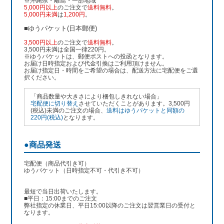
※沖縄県・離島・一部地域
5,000円以上
のご注文で
送料無料
。
5,000円未満
は
1,200円
。
■ゆうパケット(日本郵便)
3,500円以上
のご注文で
送料無料
。
3,500円未満は全国一律220円。
※ゆうパケットは、郵便ポストへの投函となります。
お届け日時指定および代金引換はご利用頂けません。
お届け指定日・時間をご希望の場合は、配送方法に宅配便をご選
択ください。
「商品数量や大きさにより梱包しきれない場合」
宅配便に切り替え
させていただくことがあります。3,500円
(税込)未満のご注文の場合、
送料はゆうパケットと同額の
220円(税込)
となります。
●商品発送
宅配便（商品代引き可）
ゆうパケット（日時指定不可・代引き不可）
最短で当日出荷いたします。
■平日：15:00までのご注文
弊社指定の休業日、平日15:00以降のご注文は翌営業日の受付と
なります。