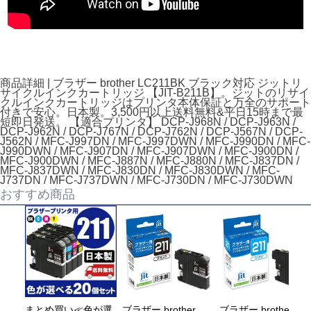
商品詳細 | ブラザー brother LC211BK ブラック対応 ジットリ
サイクルインクカートリッジ 【JIT-B211B】。ジットのリサイ
クルインクカートリッジはプリンタ本体保証と万全のサポート
付きで安心。日本製。3,500円以上送料無料&平日15時まで最
短即日発送。 【適合プリンタ】 DCP-J968N / DCP-J963N /
DCP-J962N / DCP-J767N / DCP-J762N / DCP-J567N / DCP-
J562N / MFC-J997DN / MFC-J997DWN / MFC-J990DN / MFC-
J990DWN / MFC-J907DN / MFC-J907DWN / MFC-J900DN /
MFC-J900DWN / MFC-J887N / MFC-J880N / MFC-J837DN /
MFC-J837DWN / MFC-J830DN / MFC-J830DWN / MFC-
J737DN / MFC-J737DWN / MFC-J730DN / MFC-J730DWN
おすすめ商品
まとめ買い≪色が選
ブラザー brother
ブラザー brother