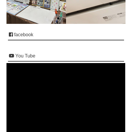
facebook
You Tube