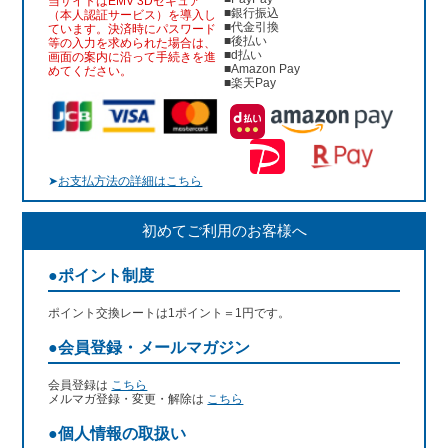
当サイトはEMV 3Dセキュア
■銀行振込
（本人認証サービス）を導入し
■代金引換
ています。決済時にパスワード
■後払い
等の入力を求められた場合は、
■d払い
画面の案内に沿って手続きを進
■Amazon Pay
めてください。
■楽天Pay
➤
お支払方法の詳細はこちら
初めてご利用のお客様へ
●ポイント制度
ポイント交換レートは1ポイント＝1円です。
●会員登録・メールマガジン
会員登録は
こちら
メルマガ登録・変更・解除は
こちら
●個人情報の取扱い