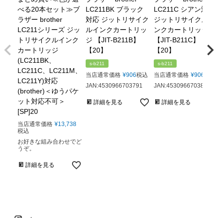
べる20本セット≫ブ
LC211BK ブラック
LC211C シアン対応
ラザー brother
対応 ジットリサイク
ジットリサイクルイ
LC211シリーズ ジッ
ルインクカートリッ
ンクカートリッジ
トリサイクルインク
ジ 【JIT-B211B】
【JIT-B211C】
カートリッジ
【20】
【20】
(LC211BK、
s-b211
s-b211
LC211C、LC211M、
当店通常価格
¥
906
税込
当店通常価格
¥
906
税込
LC211Y)対応
JAN:4530966703791
JAN:4530966703807
(brother)＜ゆうパケ
ット対応不可＞
詳細を見る
詳細を見る
[SP]20
当店通常価格
¥
13,738
税込
お好きな組み合わせでど
うぞ。
詳細を見る