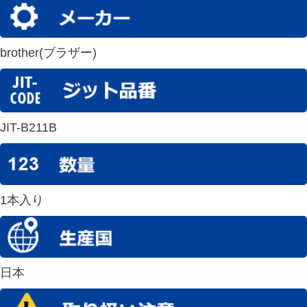
brother(ブラザー)
JIT-B211B
1本入り
日本