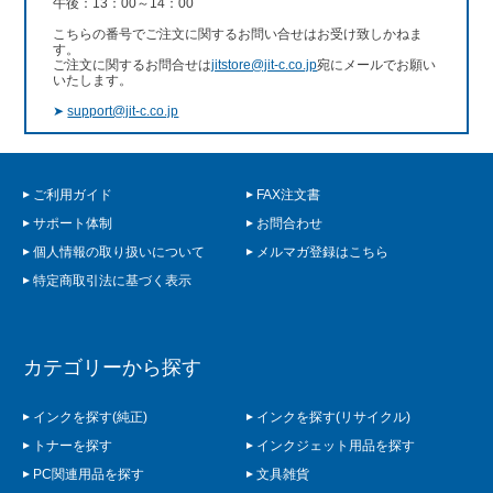
午後：13：00～14：00
こちらの番号でご注文に関するお問い合せはお受け致しかねま
す。
ご注文に関するお問合せは
jitstore@jit-c.co.jp
宛にメールでお願い
いたします。
➤
support@jit-c.co.jp
ご利用ガイド
FAX注文書
サポート体制
お問合わせ
個人情報の取り扱いについて
メルマガ登録はこちら
特定商取引法に基づく表示
カテゴリーから探す
インクを探す(純正)
インクを探す(リサイクル)
トナーを探す
インクジェット用品を探す
PC関連用品を探す
文具雑貨