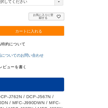
必
須
)
お気に入りに登
録する
カートに入れる
品特約について
品についてのお問い合わせ
レビューを書く
DCP-J762N / DCP-J567N /
0DN / MFC-J990DWN / MFC-