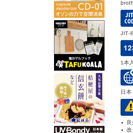
bro
JIT-
1本
日本
良
改