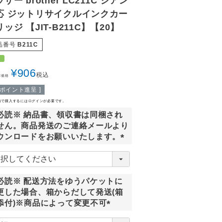
ザー brother LC211C シアン
応 ジットリサイクルインクカー
ッジ 【JIT-B211C】【20】
品番号
B211C
1
¥
906
税込
常価格
ポイント進呈 ]
格で購入するにはログインが必要です。
必読※ 納品書、領収書は同梱され
せん。商品発送のご連絡メールより
ウンロードをお願いいたします。
(
必
須
必読※ 配送方法をゆうパケットに
)
更した場合、箱からだして発送(箱
添付)※商品によって変更不可
(