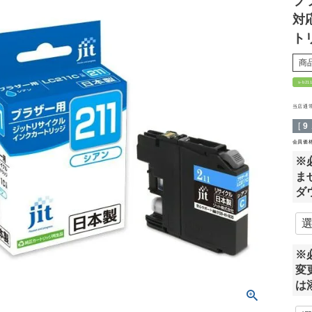
ブラ
対
トリ
商
s-b21
当店通
[
9
会員価
※
ま
ダ
※
変
は