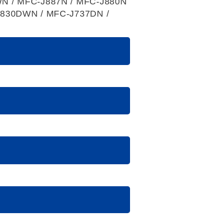
N / MFC-J887N / MFC-J880N
J830DWN / MFC-J737DN /