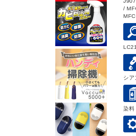
J90
/ MF
MFC
LC2
シア
染料