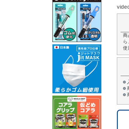
vide
商
ら
使