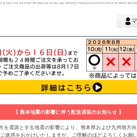
 to track your activities? We take your privacy very seriously. Please see our privacy policy for details and an
【 熊本地震の影響に伴う配送遅延のお知らせ 】
地方を震源とする地震の影響により、熊本県および九州地方
 ご迷惑をおかけいたしますが、ご理解のほどよろしくお願