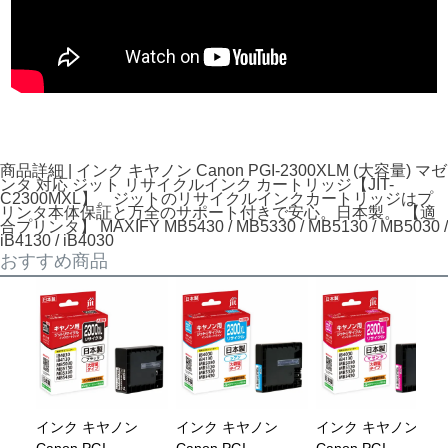
商品詳細 | インク キヤノン Canon PGI-2300XLM (大容量) マゼ
ンタ 対応 ジット リサイクルインク カートリッジ【JIT-
C2300MXL】。ジットのリサイクルインクカートリッジはプ
リンタ本体保証と万全のサポート付きで安心。日本製。 【適
合プリンタ】 MAXIFY MB5430 / MB5330 / MB5130 / MB5030 /
iB4130 / iB4030
おすすめ商品
インク キヤノン
インク キヤノン
インク キヤノン