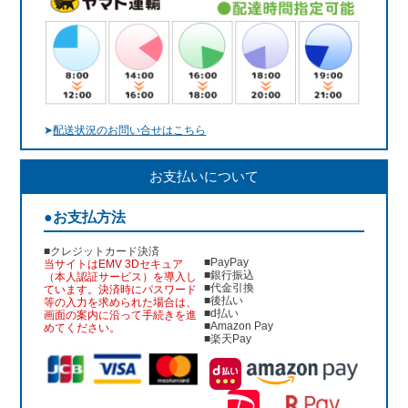
➤
配送状況のお問い合せはこちら
お支払いについて
●お支払方法
■クレジットカード決済
■PayPay
当サイトはEMV 3Dセキュア
■銀行振込
（本人認証サービス）を導入し
■代金引換
ています。決済時にパスワード
■後払い
等の入力を求められた場合は、
■d払い
画面の案内に沿って手続きを進
■Amazon Pay
めてください。
■楽天Pay