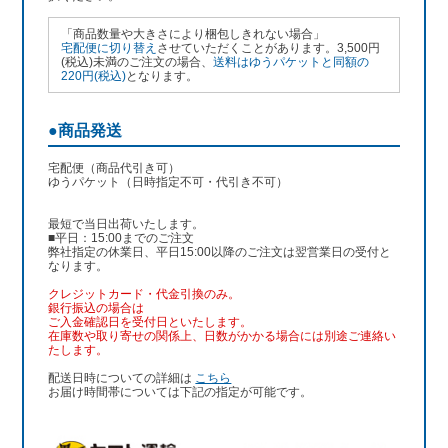
「商品数量や大きさにより梱包しきれない場合」
宅配便に切り替え
させていただくことがあります。3,500円
(税込)未満のご注文の場合、
送料はゆうパケットと同額の
220円(税込)
となります。
●商品発送
宅配便（商品代引き可）
ゆうパケット（日時指定不可・代引き不可）
最短で当日出荷いたします。
■平日：15:00までのご注文
弊社指定の休業日、平日15:00以降のご注文は翌営業日の受付と
なります。
クレジットカード・代金引換のみ。
銀行振込
の場合は
ご入金確認日を受付日といたします。
在庫数や取り寄せの関係上、日数がかかる場合には別途ご連絡い
たします。
配送日時についての詳細は
こちら
お届け時間帯については下記の指定が可能です。