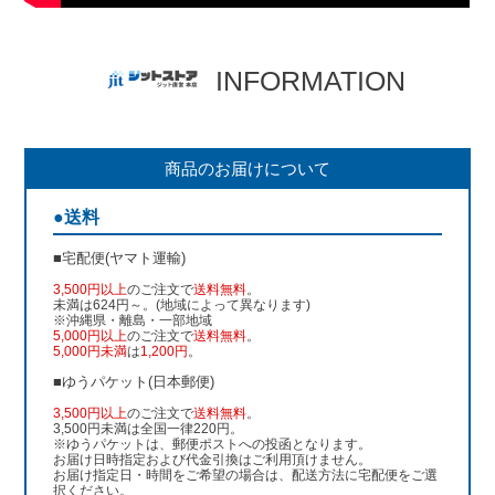
INFORMATION
商品のお届けについて
●送料
■宅配便(ヤマト運輸)
3,500円以上
のご注文で
送料無料
。
未満は624円～。(地域によって異なります)
※沖縄県・離島・一部地域
5,000円以上
のご注文で
送料無料
。
5,000円未満
は
1,200円
。
■ゆうパケット(日本郵便)
3,500円以上
のご注文で
送料無料
。
3,500円未満は全国一律220円。
※ゆうパケットは、郵便ポストへの投函となります。
お届け日時指定および代金引換はご利用頂けません。
お届け指定日・時間をご希望の場合は、配送方法に宅配便をご選
択ください。