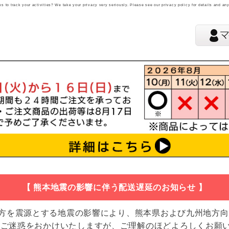
 to track your activities? We take your privacy very seriously. Please see our privacy policy for details and an
【 熊本地震の影響に伴う配送遅延のお知らせ 】
地方を震源とする地震の影響により、熊本県および九州地方
 ご迷惑をおかけいたしますが、ご理解のほどよろしくお願