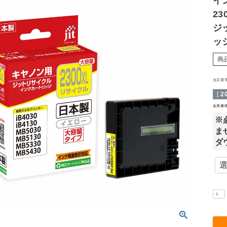
イン
23
ジ
ッ
商
当店通
[
2
会員価
※
ま
ダ