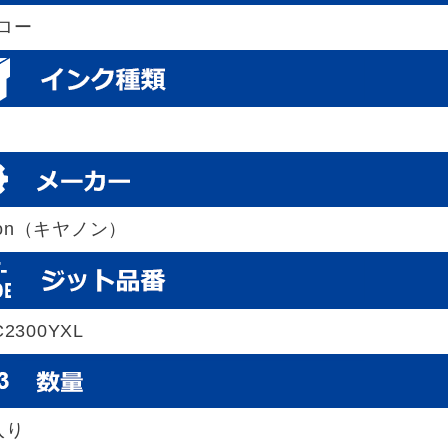
ロー
non（キヤノン）
C2300YXL
入り