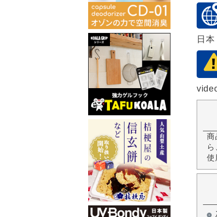
日本
vide
商
ら
使