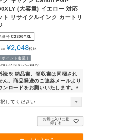
ク キヤノン Canon PGI-
00XLY (大容量) イエロー 対応
ット リサイクルインク カートリ
ジ
品番号
C2300YXL
¥
2,048
税込
常価格
0
ポイント進呈 ]
格で購入するにはログインが必要です。
必読※ 納品書、領収書は同梱され
せん。商品発送のご連絡メールより
ウンロードをお願いいたします。
(
必
須
)
お気に入りに登
録する