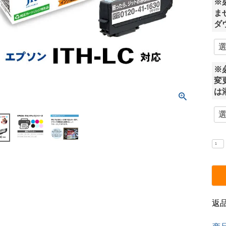
※
ま
ダ
※
変
は
返