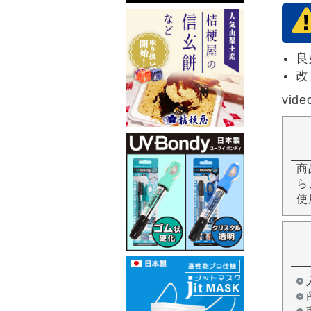
良
改
vide
商
ら
使