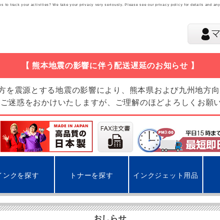
 to track your activities? We take your privacy very seriously. Please see our privacy policy for details and an
【 熊本地震の影響に伴う配送遅延のお知らせ 】
地方を震源とする地震の影響により、熊本県および九州地方
 ご迷惑をおかけいたしますが、ご理解のほどよろしくお願
インクを探す
トナーを探す
インクジェット用品
おしらせ