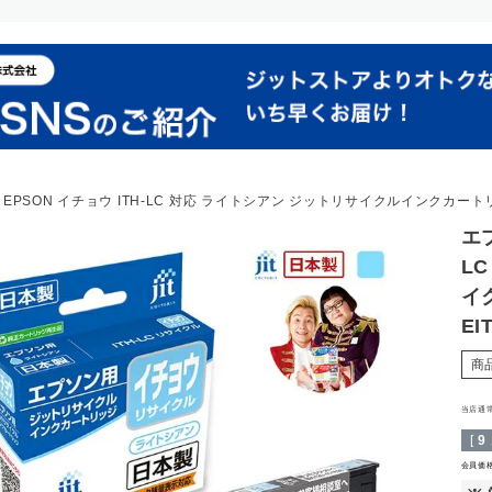
EPSON イチョウ ITH-LC 対応 ライトシアン ジットリサイクルインクカートリッ
エプ
L
イ
EI
商
当店通
[
9
会員価