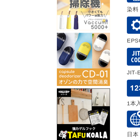
染料
EP
JIT-
1本
日本