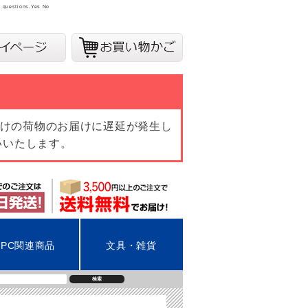
y questions.
Yes
No
向けの荷物のお届けに遅延が発生し
いいたします。
PC関連商品
文具・雑貨
検索