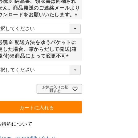
必読※ 納品書、領収書は同梱され
せん。商品発送のご連絡メールより
ウンロードをお願いいたします。
(
必
須
必読※ 配送方法をゆうパケットに
)
更した場合、箱からだして発送(箱
添付)※商品によって変更不可
(
必
須
)
お気に入りに登
録する
カートに入れる
品特約について