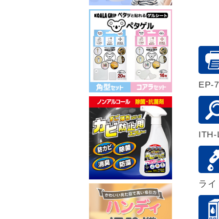
EP-7
ITH-
ライ