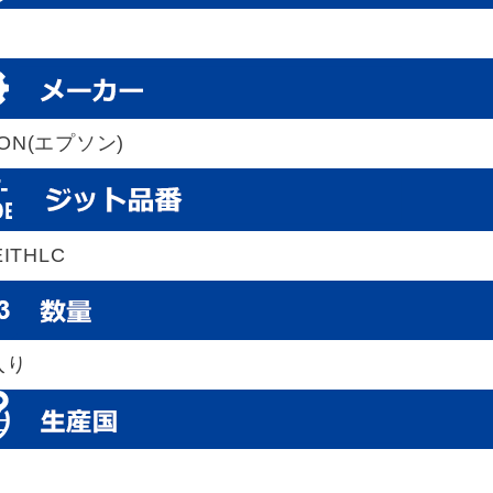
SON(エプソン)
EITHLC
入り