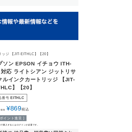
ジ 【JIT-EITHLC】【20】
ソン EPSON イチョウ ITH-
C 対応 ライトシアン ジットリサ
クルインクカートリッジ 【JIT-
THLC】【20】
品番号
EITHLC
¥
869
税込
常価格
ポイント進呈 ]
格で購入するにはログインが必要です。