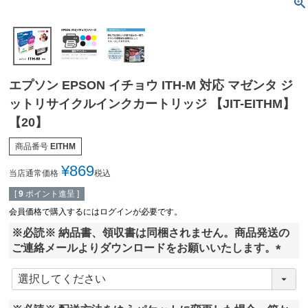
エプソン EPSON イチョウ ITH-M 対応 マゼンタ ジ
ットリサイクルインクカートリッジ 【JIT-EITHM】
【20】
商品番号
EITHM
¥
869
当店通常価格
税込
[
9
ポイント進呈 ]
会員価格で購入するにはログインが必要です。
※必読※ 納品書、領収書は同梱されません。商品発送の
ご連絡メールよりダウンロードをお願いいたします。
(
必
須