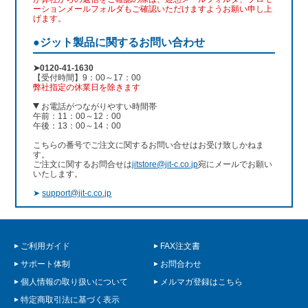
ーションメールフォルダもご確認いただけますようお願い申し上
げます。
●ジット製品に関するお問い合わせ
➤0120-41-1630
【受付時間】9：00～17：00
弊社指定の休業日を除きます
お電話がつながりやすい時間帯
午前：11：00～12：00
午後：13：00～14：00
こちらの番号でご注文に関するお問い合せはお受け致しかねま
す。
ご注文に関するお問合せは
jitstore@jit-c.co.jp
宛にメールでお願い
いたします。
➤
support@jit-c.co.jp
ご利用ガイド
FAX注文書
サポート体制
お問合わせ
個人情報の取り扱いについて
メルマガ登録はこちら
特定商取引法に基づく表示