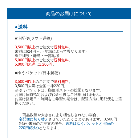
商品のお届けについて
●送料
■宅配便(ヤマト運輸)
3,500円以上
のご注文で
送料無料
。
未満は624円～。(地域によって異なります)
※沖縄県・離島・一部地域
5,000円以上
のご注文で
送料無料
。
5,000円未満
は
1,200円
。
■ゆうパケット(日本郵便)
3,500円以上
のご注文で
送料無料
。
3,500円未満は全国一律220円。
※ゆうパケットは、郵便ポストへの投函となります。
お届け日時指定および代金引換はご利用頂けません。
お届け指定日・時間をご希望の場合は、配送方法に宅配便をご選
択ください。
「商品数量や大きさにより梱包しきれない場合」
宅配便に切り替え
させていただくことがあります。3,500円
(税込)未満のご注文の場合、
送料はゆうパケットと同額の
220円(税込)
となります。