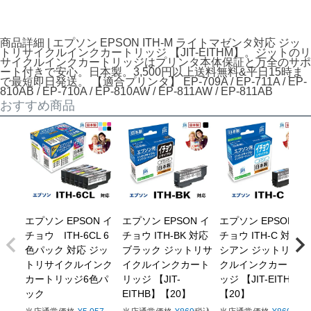
商品詳細 | エプソン EPSON ITH-M ライトマゼンタ対応 ジッ
トリサイクルインクカートリッジ 【JIT-EITHM】。ジットのリ
サイクルインクカートリッジはプリンタ本体保証と万全のサポ
ート付きで安心。日本製。3,500円以上送料無料&平日15時ま
で最短即日発送。 【適合プリンタ】 EP-709A / EP-711A / EP-
810AB / EP-710A / EP-810AW / EP-811AW / EP-811AB
おすすめ商品
エプソン EPSON イ
エプソン EPSON イ
エプソン EPSON イ
チョウ ITH-6CL 6
チョウ ITH-BK 対応
チョウ ITH-C 対応
色パック 対応 ジッ
ブラック ジットリサ
シアン ジットリサイ
トリサイクルインク
イクルインクカート
クルインクカートリ
カートリッジ6色パ
リッジ 【JIT-
ッジ 【JIT-EITHC】
ック
EITHB】【20】
【20】