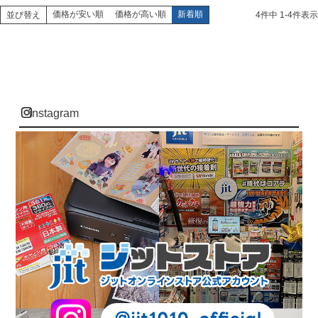
価格が安い順
価格が高い順
新着順
並び替え
4
件中
1
-
4
件表示
instagram