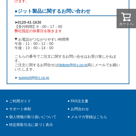
げます。
●ジット製品に関するお問い合わせ
➤0120-41-1630
カートへ
【受付時間】9：00～17：00
弊社指定の休業日を除きます
お電話がつながりやすい時間帯
午前：11：00～12：00
午後：13：00～14：00
こちらの番号でご注文に関するお問い合せはお受け致しかねま
す。
ご注文に関するお問合せは
jitstore@jit-c.co.jp
宛にメールでお願い
いたします。
➤
support@jit-c.co.jp
ご利用ガイド
FAX注文書
サポート体制
お問合わせ
個人情報の取り扱いについて
メルマガ登録はこちら
特定商取引法に基づく表示