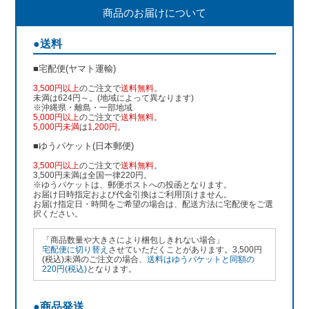
商品のお届けについて
●送料
■宅配便(ヤマト運輸)
3,500円以上
のご注文で
送料無料
。
未満は624円～。(地域によって異なります)
※沖縄県・離島・一部地域
5,000円以上
のご注文で
送料無料
。
5,000円未満
は
1,200円
。
■ゆうパケット(日本郵便)
3,500円以上
のご注文で
送料無料
。
3,500円未満は全国一律220円。
※ゆうパケットは、郵便ポストへの投函となります。
お届け日時指定および代金引換はご利用頂けません。
お届け指定日・時間をご希望の場合は、配送方法に宅配便をご選
択ください。
「商品数量や大きさにより梱包しきれない場合」
宅配便に切り替え
させていただくことがあります。3,500円
(税込)未満のご注文の場合、
送料はゆうパケットと同額の
220円(税込)
となります。
●商品発送