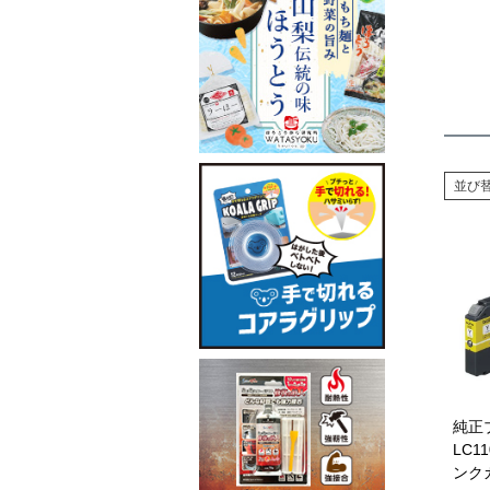
並び
純正
LC1
ンク