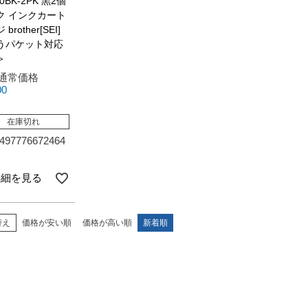
10BK-2PK 黒2個
ク インクカート
brother[SEI]
うパケット対応
＞
通常価格
00
在庫切れ
497776672464
詳細を見る
替え
価格が安い順
価格が高い順
新着順