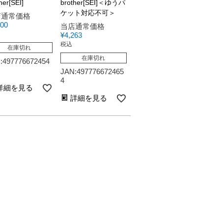
her[SEI]
brother[SEI]＜ゆうパ
ケット対応不可＞
店通常価格
100
当店通常価格
¥
4,263
税込
在庫切れ
在庫切れ
:497776672454
JAN:497776672465
4
詳細を見る
詳細を見る