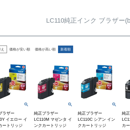
LC110純正インク ブラザー(bro
替え
価格が安い順
価格が高い順
新着順
ブラザー
純正ブラザー
純正ブラザー
純正
10Y イエロー イ
LC110M マゼンタ イ
LC110C シアン イン
LC1
カートリッジ
ンクカートリッジ
クカートリッジ
カー