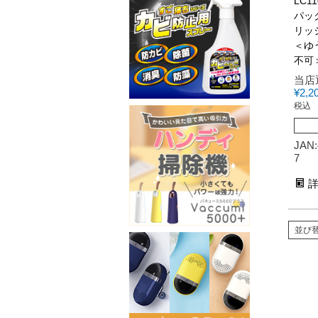
LC1
パッ
リッジ 
＜ゆ
不可
当店
¥
2,2
税込
JAN:
7
並び