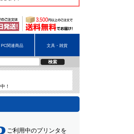
PC関連商品
文具・雑貨
検索
介中！