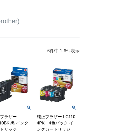
ther)
6
件中
1
-
6
件表示
ブラザー
純正ブラザー LC110-
10BK 黒 インク
4PK 4色パック イ
トリッジ
ンクカートリッジ