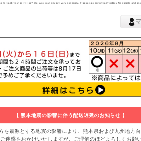
 to track your activities? We take your privacy very seriously. Please see our privacy policy for details and an
【 熊本地震の影響に伴う配送遅延のお知らせ 】
地方を震源とする地震の影響により、熊本県および九州地方
 ご迷惑をおかけいたしますが、ご理解のほどよろしくお願