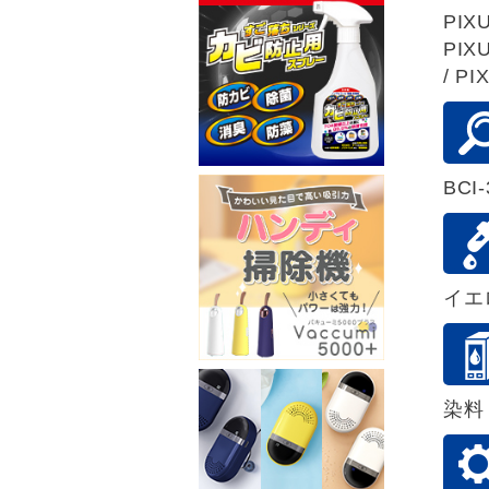
PIXU
PIXU
/ PI
BCI-
イエ
染料