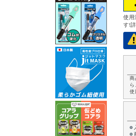
使用
す!
商
ら
使