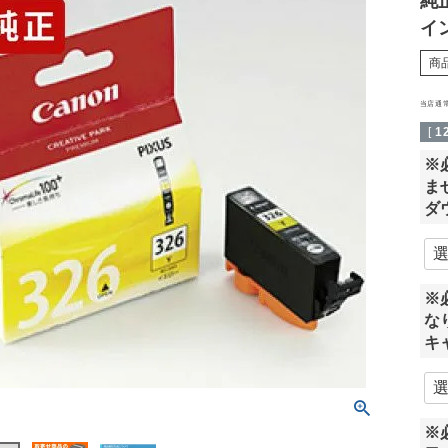
純正
イ
商
当店通
[
1
※
ま
ダ
※
な
キ
※