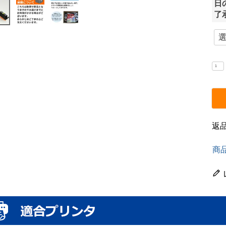
日
了
返
商