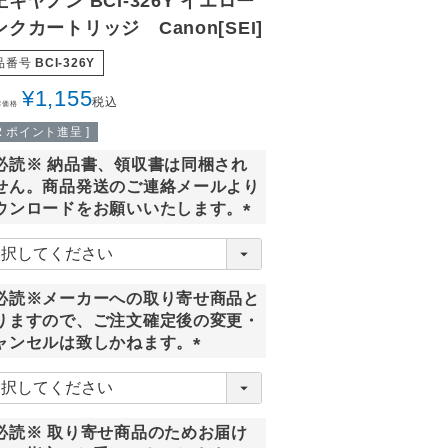
キヤノン BCI-326Y イエロー
ンクカートリッジ Canon[SEI]
品番号
BCI-326Y
¥
1,155
税込
常価格
2
ポイント進呈 ]
必読※ 納品書、領収書は同梱され
せん。商品発送のご連絡メールより
ウンロードをお願いいたします。
(
必
須
必読※メーカーへの取り寄せ商品と
)
りますので、ご注文確定後の変更・
ャンセルは致しかねます。
(
必
須
必読※ 取り寄せ商品のためお届け
)