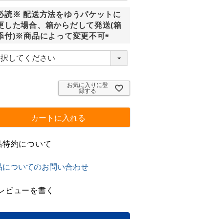
須
必読※ 配送方法をゆうパケットに
)
更した場合、箱からだして発送(箱
添付)※商品によって変更不可
(
必
須
)
お気に入りに登
録する
カートに入れる
品特約について
品についてのお問い合わせ
レビューを書く