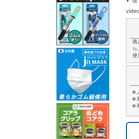
改
vide
商
ら
使