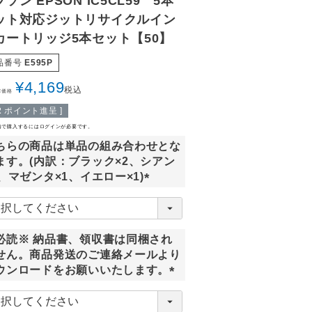
ソン EPSON IC5CL59 5本
ット対応ジットリサイクルイン
カートリッジ5本セット【50】
品番号
E595P
¥
4,169
税込
常価格
2
ポイント進呈 ]
格で購入するにはログインが必要です。
ちらの商品は単品の組み合わせとな
ます。(内訳：ブラック×2、シアン
1、マゼンタ×1、イエロー×1)
(
必
須
必読※ 納品書、領収書は同梱され
)
せん。商品発送のご連絡メールより
ウンロードをお願いいたします。
(
必