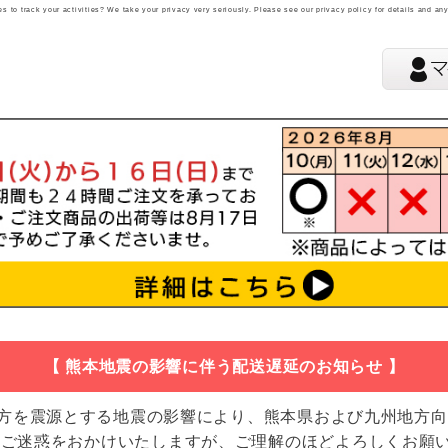
 to track your activities? We take your privacy very seriously. Please see our privacy policy for details and an
【 熊本地震の影響に伴う配送遅延のお知らせ 】
地方を震源とする地震の影響により、熊本県および九州地方
 ご迷惑をおかけいたしますが、ご理解のほどよろしくお願