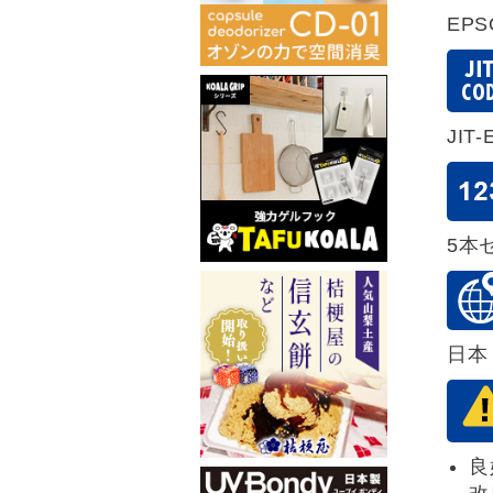
EP
JIT-
5本
日本
良