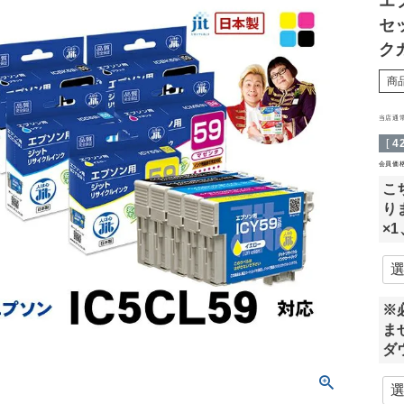
エプ
セ
ク
商
当店通
[
4
会員価
こ
り
×
※
ま
ダ