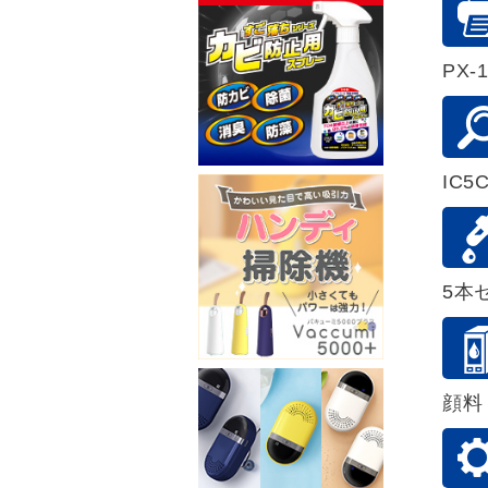
PX-1
IC5
5本セ
顔料