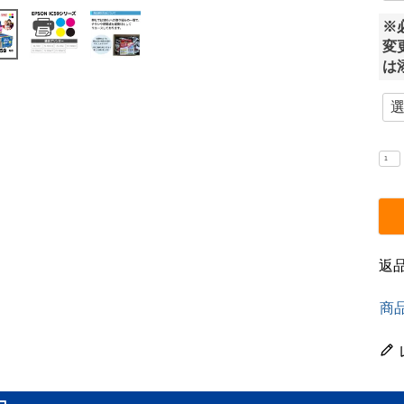
※
変
は
返
商