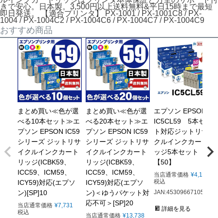
きで安心。日本製。3,500円以上送料無料&平日15時まで最短
即日発送。 【適合プリンタ】 PX-1001 / PX-1001C8 / PX-
1004 / PX-1004C2 / PX-1004C6 / PX-1004C7 / PX-1004C9
おすすめ商品
まとめ買い≪色が選
まとめ買い≪色が選
エプソン EPSON
べる10本セット≫エ
べる20本セット≫エ
IC5CL59 5本セッ
プソン EPSON IC59
プソン EPSON IC59
ト対応ジットリサイ
シリーズ ジットリサ
シリーズ ジットリサ
クルインクカートリ
イクルインクカート
イクルインクカート
ッジ5本セット
リッジ(ICBK59、
リッジ(ICBK59、
【50】
ICC59、ICM59、
ICC59、ICM59、
当店通常価格
¥
4,169
税込
ICY59)対応(エプソ
ICY59)対応(エプソ
ン)[SP]10
ン)＜ゆうパケット対
JAN:4530966710508
応不可＞[SP]20
当店通常価格
¥
7,731
詳細を見る
税込
当店通常価格
¥
13,738