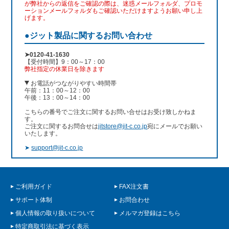
が弊社からの返信をご確認の際は、迷惑メールフォルダ、プロモ
ーションメールフォルダもご確認いただけますようお願い申し上
げます。
●ジット製品に関するお問い合わせ
➤0120-41-1630
【受付時間】9：00～17：00
弊社指定の休業日を除きます
お電話がつながりやすい時間帯
午前：11：00～12：00
午後：13：00～14：00
こちらの番号でご注文に関するお問い合せはお受け致しかねま
す。
ご注文に関するお問合せは
jitstore@jit-c.co.jp
宛にメールでお願い
いたします。
➤
support@jit-c.co.jp
ご利用ガイド
FAX注文書
サポート体制
お問合わせ
個人情報の取り扱いについて
メルマガ登録はこちら
特定商取引法に基づく表示