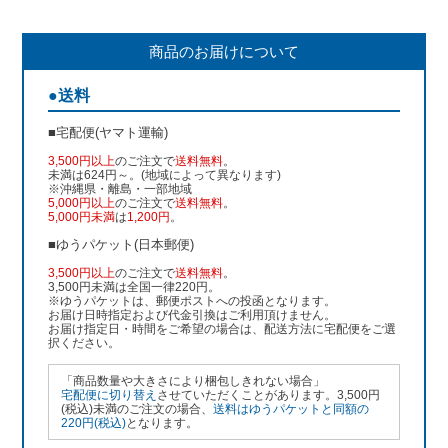
商品のお届けについて
●送料
■宅配便(ヤマト運輸)
3,500円以上
のご注文で
送料無料
。
未満は624円～。(地域によって異なります)
※沖縄県・離島・一部地域
5,000円以上
のご注文で
送料無料
。
5,000円未満
は
1,200円
。
■ゆうパケット(日本郵便)
3,500円以上
のご注文で
送料無料
。
3,500円未満は全国一律220円。
※ゆうパケットは、郵便ポストへの投函となります。
お届け日時指定および代金引換はご利用頂けません。
お届け指定日・時間をご希望の場合は、配送方法に宅配便をご選
択ください。
「商品数量や大きさにより梱包しきれない場合」
宅配便に切り替え
させていただくことがあります。3,500円
(税込)未満のご注文の場合、
送料はゆうパケットと同額の
220円(税込)
となります。