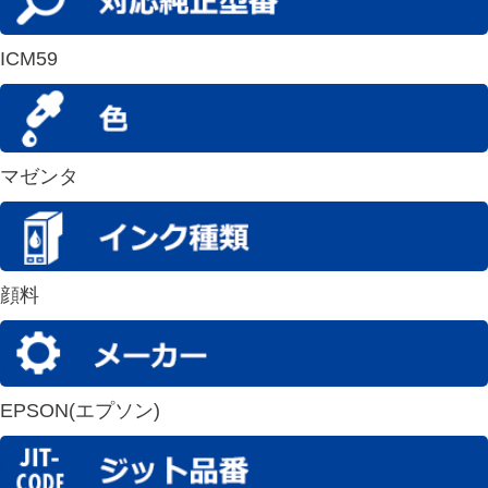
ICM59
マゼンタ
顔料
EPSON(エプソン)