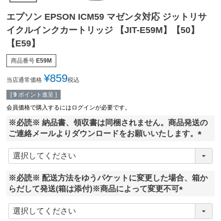
エプソン EPSON ICM59 マゼンタ対応 ジットリサ
イクルインクカートリッジ 【JIT-E59M】【50】
【E59】
商品番号
E59M
¥
859
当店通常価格
税込
[
9
ポイント進呈 ]
会員価格で購入するにはログインが必要です。
※必読※ 納品書、領収書は同梱されません。商品発送の
ご連絡メールよりダウンロードをお願いいたします。
(
必
須
※必読※ 配送方法をゆうパケットに変更した場合、箱か
)
らだして発送(箱は添付)※商品によって変更不可
(
必