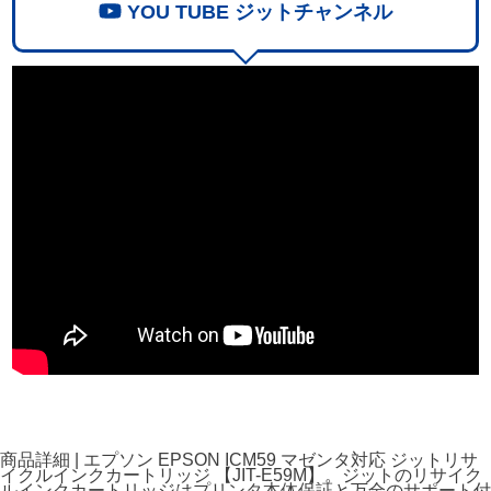
YOU TUBE ジットチャンネル
商品詳細 | エプソン EPSON ICM59 マゼンタ対応 ジットリサ
イクルインクカートリッジ 【JIT-E59M】。ジットのリサイク
ルインクカートリッジはプリンタ本体保証と万全のサポート付