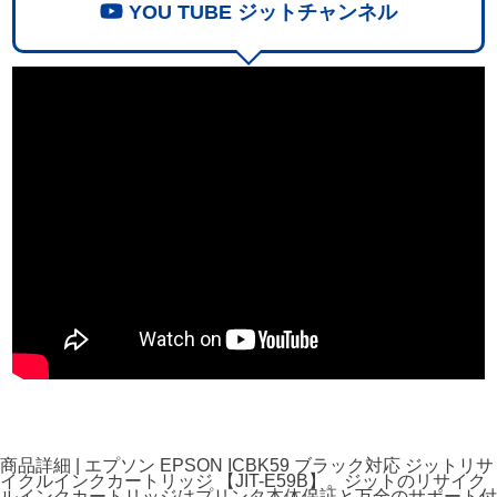
YOU TUBE ジットチャンネル
商品詳細 | エプソン EPSON ICBK59 ブラック対応 ジットリサ
イクルインクカートリッジ 【JIT-E59B】。ジットのリサイク
ルインクカートリッジはプリンタ本体保証と万全のサポート付