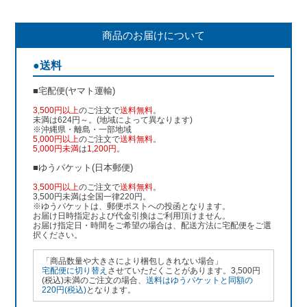
商品のお届けについて
●送料
■宅配便(ヤマト運輸)
3,500円以上
のご注文で
送料無料
。
未満は624円～。(地域によって異なります)
※沖縄県・離島・一部地域
5,000円以上
のご注文で
送料無料
。
5,000円未満
は
1,200円
。
■ゆうパケット(日本郵便)
3,500円以上
のご注文で
送料無料
。
3,500円未満は全国一律220円。
※ゆうパケットは、郵便ポストへの投函となります。
お届け日時指定および代金引換はご利用頂けません。
お届け指定日・時間をご希望の場合は、配送方法に宅配便をご選
択ください。
「商品数量や大きさにより梱包しきれない場合」
宅配便に切り替え
させていただくことがあります。3,500円
(税込)未満のご注文の場合、
送料はゆうパケットと同額の
220円(税込)
となります。