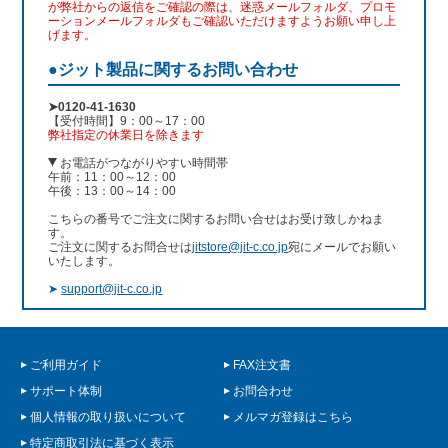
が弊社からの返信をご確認の際は、迷惑メールフォルダ、プロモ
ーションメールフォルダもご確認いただけますようお願い申し上
げます。
●ジット製品に関するお問い合わせ
➤0120-41-1630
【受付時間】9：00～17：00
弊社指定の休業日を除きます
お電話がつながりやすい時間帯
午前：11：00～12：00
午後：13：00～14：00
こちらの番号でご注文に関するお問い合せはお受け致しかねま
す。
ご注文に関するお問合せは
jitstore@jit-c.co.jp
宛にメールでお願い
いたします。
➤
support@jit-c.co.jp
ご利用ガイド
FAX注文書
サポート体制
お問合わせ
個人情報の取り扱いについて
メルマガ登録はこちら
特定商取引法に基づく表示