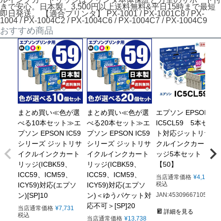
きで安心。日本製。3,500円以上送料無料&平日15時まで最短
即日発送。 【適合プリンタ】 PX-1001 / PX-1001C8 / PX-
1004 / PX-1004C2 / PX-1004C6 / PX-1004C7 / PX-1004C9
おすすめ商品
まとめ買い≪色が選
まとめ買い≪色が選
エプソン EPSON
べる10本セット≫エ
べる20本セット≫エ
IC5CL59 5本セッ
プソン EPSON IC59
プソン EPSON IC59
ト対応ジットリサイ
シリーズ ジットリサ
シリーズ ジットリサ
クルインクカートリ
イクルインクカート
イクルインクカート
ッジ5本セット
リッジ(ICBK59、
リッジ(ICBK59、
【50】
ICC59、ICM59、
ICC59、ICM59、
当店通常価格
¥
4,169
税込
ICY59)対応(エプソ
ICY59)対応(エプソ
ン)[SP]10
ン)＜ゆうパケット対
JAN:4530966710508
応不可＞[SP]20
当店通常価格
¥
7,731
詳細を見る
税込
当店通常価格
¥
13,738