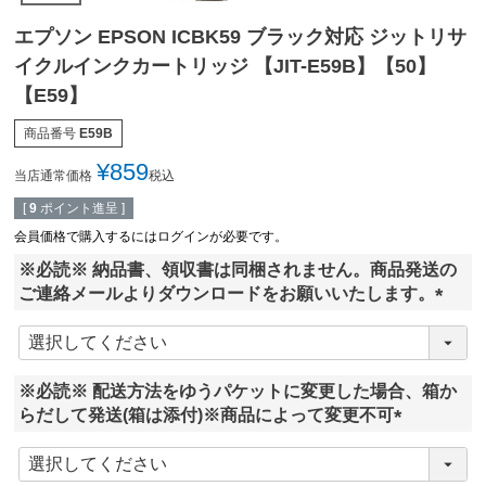
エプソン EPSON ICBK59 ブラック対応 ジットリサ
イクルインクカートリッジ 【JIT-E59B】【50】
【E59】
商品番号
E59B
¥
859
当店通常価格
税込
[
9
ポイント進呈 ]
会員価格で購入するにはログインが必要です。
※必読※ 納品書、領収書は同梱されません。商品発送の
ご連絡メールよりダウンロードをお願いいたします。
(
必
須
※必読※ 配送方法をゆうパケットに変更した場合、箱か
)
らだして発送(箱は添付)※商品によって変更不可
(
必