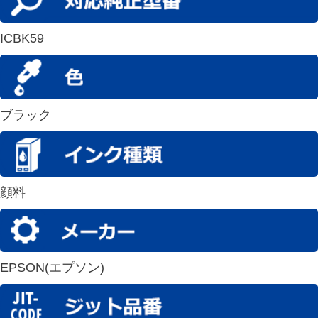
ICBK59
ブラック
顔料
EPSON(エプソン)