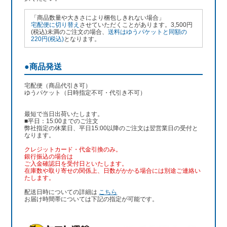
「商品数量や大きさにより梱包しきれない場合」
宅配便に切り替え
させていただくことがあります。3,500円
(税込)未満のご注文の場合、
送料はゆうパケットと同額の
220円(税込)
となります。
●商品発送
宅配便（商品代引き可）
ゆうパケット（日時指定不可・代引き不可）
最短で当日出荷いたします。
■平日：15:00までのご注文
弊社指定の休業日、平日15:00以降のご注文は翌営業日の受付と
なります。
クレジットカード・代金引換のみ。
銀行振込
の場合は
ご入金確認日を受付日といたします。
在庫数や取り寄せの関係上、日数がかかる場合には別途ご連絡い
たします。
配送日時についての詳細は
こちら
お届け時間帯については下記の指定が可能です。