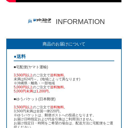
INFORMATION
商品のお届けについて
●送料
■宅配便(ヤマト運輸)
3,500円以上
のご注文で
送料無料
。
未満は624円～。(地域によって異なります)
※沖縄県・離島・一部地域
5,000円以上
のご注文で
送料無料
。
5,000円未満
は
1,200円
。
■ゆうパケット(日本郵便)
3,500円以上
のご注文で
送料無料
。
3,500円未満は全国一律220円。
※ゆうパケットは、郵便ポストへの投函となります。
お届け日時指定および代金引換はご利用頂けません。
お届け指定日・時間をご希望の場合は、配送方法に宅配便をご選
択ください。