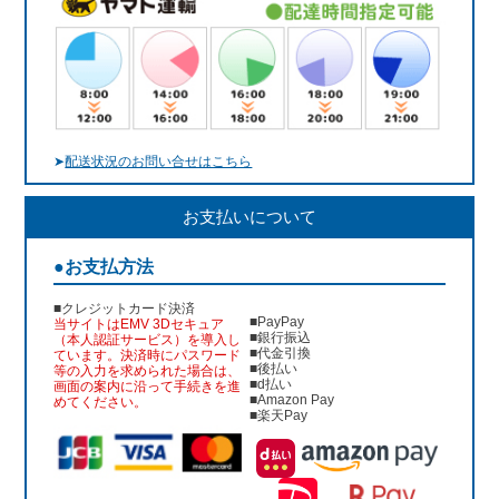
➤
配送状況のお問い合せはこちら
お支払いについて
●お支払方法
■クレジットカード決済
■PayPay
当サイトはEMV 3Dセキュア
■銀行振込
（本人認証サービス）を導入し
■代金引換
ています。決済時にパスワード
■後払い
等の入力を求められた場合は、
■d払い
画面の案内に沿って手続きを進
■Amazon Pay
めてください。
■楽天Pay