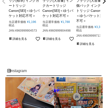
ック(標準) インクカ
ラック(大容量) イン
ブラック(大容量) 2
ートリッジ
クカートリッジ
個パック インクカー
Canon[SEI]＜ゆうパ
Canon[SEI]＜ゆうパ
トリッジ Canon[SEI]
ケット対応不可＞
ケット対応不可＞
＜ゆうパケット対応
不可＞
当店通常価格
¥
1,196
当店通常価格
¥
1,788
税込
税込
当店通常価格
¥
3,300
税込
JAN:4960999904573
JAN:4960999904498
JAN:4960999971308
詳細を見る
詳細を見る
詳細を見る
instagram