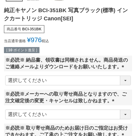
純正キヤノン BCI-351BK 写真ブラック(標準) イン
クカートリッジ Canon[SEI]
商品番号
BCI-351BK
¥
976
当店通常価格
税込
[
10
ポイント進呈 ]
※必読※ 納品書、領収書は同梱されません。商品発送の
ご連絡メールよりダウンロードをお願いいたします。
(
必
須
※必読※メーカーへの取り寄せ商品となりますので、ご
)
注文確定後の変更・キャンセルは致しかねます。
(
必
須
※必読※ 取り寄せ商品のためお届け日のご指定はお受け
)
できかねます。ご了承の上ご注文をお願い致します。