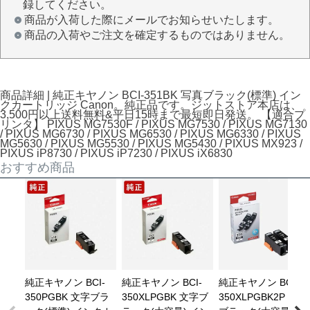
録してください。
商品が入荷した際にメールでお知らせいたします。
商品の入荷やご注文を確定するものではありません。
商品詳細 | 純正キヤノン BCI-351BK 写真ブラック(標準) イン
クカートリッジ Canon。純正品です。ジットストア本店は、
3,500円以上送料無料&平日15時まで最短即日発送。 【適合プ
リンタ】 PIXUS MG7530F / PIXUS MG7530 / PIXUS MG7130
/ PIXUS MG6730 / PIXUS MG6530 / PIXUS MG6330 / PIXUS
MG5630 / PIXUS MG5530 / PIXUS MG5430 / PIXUS MX923 /
PIXUS iP8730 / PIXUS iP7230 / PIXUS iX6830
おすすめ商品
純正キヤノン BCI-
純正キヤノン BCI-
純正キヤノン BCI-
350PGBK 文字ブラ
350XLPGBK 文字ブ
350XLPGBK2P 文字