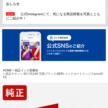
おしらせ
公式Instagramにて、気になる商品情報を写真ととも
NEW!
にご紹介中！
HOME
純正インク型番別
純正キヤノン BCI-351BK 写真ブラック(標準) インクカートリッジ Canon[S
EI]