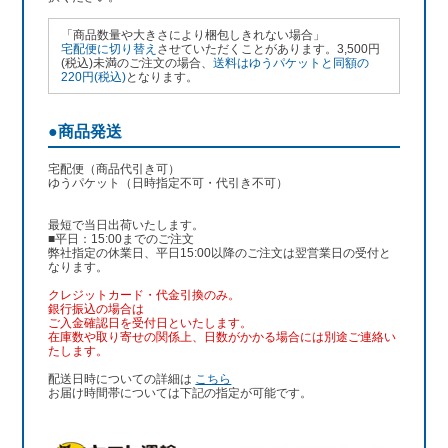
「商品数量や大きさにより梱包しきれない場合」
宅配便に切り替え
させていただくことがあります。3,500円
(税込)未満のご注文の場合、
送料はゆうパケットと同額の
220円(税込)
となります。
●商品発送
宅配便（商品代引き可）
ゆうパケット（日時指定不可・代引き不可）
最短で当日出荷いたします。
■平日：15:00までのご注文
弊社指定の休業日、平日15:00以降のご注文は翌営業日の受付と
なります。
クレジットカード・代金引換のみ。
銀行振込
の場合は
ご入金確認日を受付日といたします。
在庫数や取り寄せの関係上、日数がかかる場合には別途ご連絡い
たします。
配送日時についての詳細は
こちら
お届け時間帯については下記の指定が可能です。