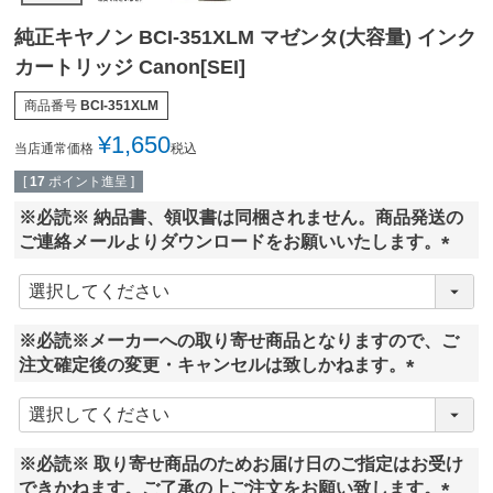
純正キヤノン BCI-351XLM マゼンタ(大容量) インク
カートリッジ Canon[SEI]
商品番号
BCI-351XLM
¥
1,650
当店通常価格
税込
[
17
ポイント進呈 ]
※必読※ 納品書、領収書は同梱されません。商品発送の
ご連絡メールよりダウンロードをお願いいたします。
(
必
須
※必読※メーカーへの取り寄せ商品となりますので、ご
)
注文確定後の変更・キャンセルは致しかねます。
(
必
須
※必読※ 取り寄せ商品のためお届け日のご指定はお受け
)
できかねます。ご了承の上ご注文をお願い致します。