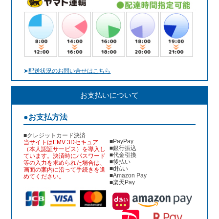
➤
配送状況のお問い合せはこちら
お支払いについて
●お支払方法
■クレジットカード決済
■PayPay
当サイトはEMV 3Dセキュア
■銀行振込
（本人認証サービス）を導入し
■代金引換
ています。決済時にパスワード
■後払い
等の入力を求められた場合は、
■d払い
画面の案内に沿って手続きを進
■Amazon Pay
めてください。
■楽天Pay