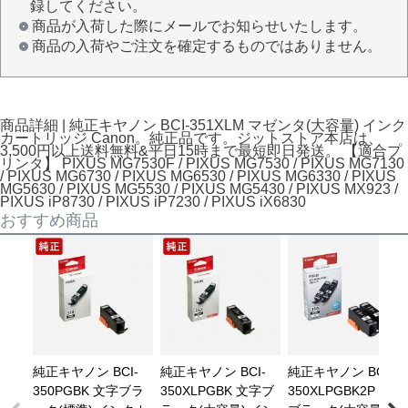
録してください。
商品が入荷した際にメールでお知らせいたします。
商品の入荷やご注文を確定するものではありません。
商品詳細 | 純正キヤノン BCI-351XLM マゼンタ(大容量) インク
カートリッジ Canon。純正品です。ジットストア本店は、
3,500円以上送料無料&平日15時まで最短即日発送。 【適合プ
リンタ】 PIXUS MG7530F / PIXUS MG7530 / PIXUS MG7130
/ PIXUS MG6730 / PIXUS MG6530 / PIXUS MG6330 / PIXUS
MG5630 / PIXUS MG5530 / PIXUS MG5430 / PIXUS MX923 /
PIXUS iP8730 / PIXUS iP7230 / PIXUS iX6830
おすすめ商品
純正キヤノン BCI-
純正キヤノン BCI-
純正キヤノン BCI-
350PGBK 文字ブラ
350XLPGBK 文字ブ
350XLPGBK2P 文字