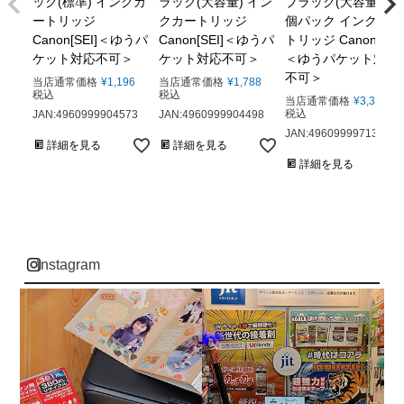
ック(標準) インクカ
ラック(大容量) イン
ブラック(大容量) 2
ートリッジ
クカートリッジ
個パック インクカー
Canon[SEI]＜ゆうパ
Canon[SEI]＜ゆうパ
トリッジ Canon[SEI]
ケット対応不可＞
ケット対応不可＞
＜ゆうパケット対応
不可＞
当店通常価格
¥
1,196
当店通常価格
¥
1,788
税込
税込
当店通常価格
¥
3,300
税込
JAN:4960999904573
JAN:4960999904498
JAN:4960999971308
詳細を見る
詳細を見る
詳細を見る
instagram