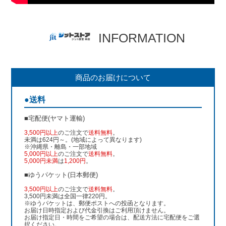
INFORMATION
商品のお届けについて
●送料
■宅配便(ヤマト運輸)
3,500円以上
のご注文で
送料無料
。
未満は624円～。(地域によって異なります)
※沖縄県・離島・一部地域
5,000円以上
のご注文で
送料無料
。
5,000円未満
は
1,200円
。
■ゆうパケット(日本郵便)
3,500円以上
のご注文で
送料無料
。
3,500円未満は全国一律220円。
※ゆうパケットは、郵便ポストへの投函となります。
お届け日時指定および代金引換はご利用頂けません。
お届け指定日・時間をご希望の場合は、配送方法に宅配便をご選
択ください。