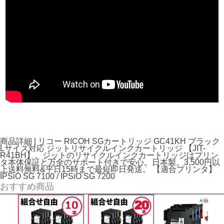
商品詳細 | リコー RICOH SGカートリッジ GC41KH ブラック
Lサイズ対応 ジットリサイクルインクカートリッジ 【JIT-
R41BH】。ジットのリサイクルインクカートリッジはプリン
タ本体保証と万全のサポート付きで安心。日本製。3,500円以
上送料無料&平日15時まで最短即日発送。 【適合プリンタ】
IPSiO SG 7100 / IPSiO SG 7200
おすすめ商品