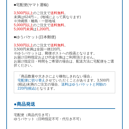
■宅配便(ヤマト運輸)
3,500円以上
のご注文で
送料無料
。
未満は624円～。(地域によって異なります)
※沖縄県・離島・一部地域
5,000円以上
のご注文で
送料無料
。
5,000円未満
は
1,200円
。
■ゆうパケット(日本郵便)
3,500円以上
のご注文で
送料無料
。
3,500円未満は全国一律220円。
※ゆうパケットは、郵便ポストへの投函となります。
お届け日時指定および代金引換はご利用頂けません。
お届け指定日・時間をご希望の場合は、配送方法に宅配便をご選
択ください。
「商品数量や大きさにより梱包しきれない場合」
宅配便に切り替え
させていただくことがあります。3,500円
(税込)未満のご注文の場合、
送料はゆうパケットと同額の
220円(税込)
となります。
●商品発送
宅配便（商品代引き可）
ゆうパケット（日時指定不可・代引き不可）