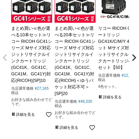
まとめ買い≪色が選
まとめ買い≪色が選
リコー RICOH GXカ
べる10本セット≫リ
べる20本セット≫リ
ートリッジ
コー RICOH GC41シ
コー RICOH GC41シ
GC41K/C/M/Y 4色セ
リーズ Mサイズ対応
リーズ Mサイズ対応
ット Mサイズ対応 ジ
ジットリサイクルイ
ジットリサイクルイ
ットリサイクルイン
ンクカートリッジ
ンクカートリッジ
クカートリッジ4色
(GC41K、GC41C、
(GC41K、GC41C、
セット【50】
GC41M、GC41Y)対
GC41M、GC41Y)対
当店通常価格
¥
12,106
税込
応(RICOH)[SP]10
応(RICOH)＜ゆうパ
ケット対応不可＞
4色セット。
当店通常価格
¥
27,165
税込
[SP]20
詳細を見る
お好きな組み合わせでど
当店通常価格
¥
48,330
うぞ。
税込
お好きな組み合わせでど
詳細を見る
うぞ。
詳細を見る