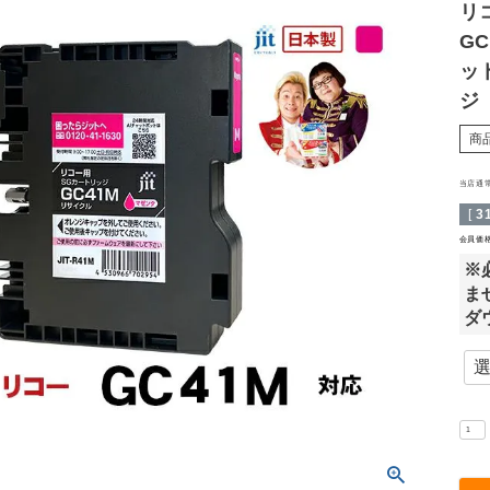
リ
G
ッ
ジ 
商
当店通
[
3
会員価
※
ま
ダ