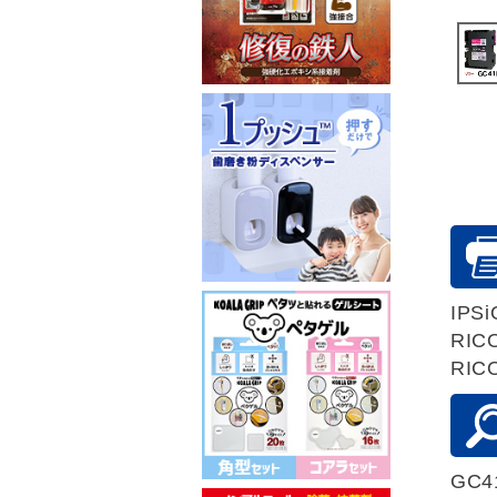
IPSi
RIC
RIC
GC4