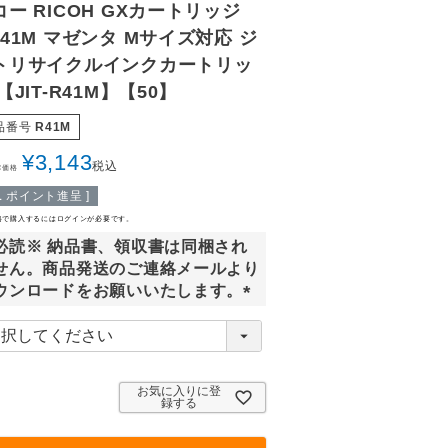
コー RICOH GXカートリッジ
C41M マゼンタ Mサイズ対応 ジ
トリサイクルインクカートリッ
【JIT-R41M】【50】
品番号
R41M
¥
3,143
税込
常価格
1
ポイント進呈 ]
格で購入するにはログインが必要です。
必読※ 納品書、領収書は同梱され
せん。商品発送のご連絡メールより
ウンロードをお願いいたします。
(
必
須
)
お気に入りに登
録する