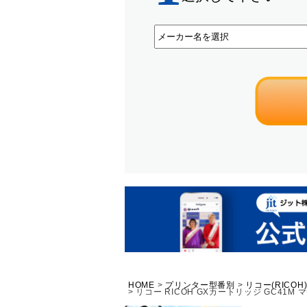
HOME
プリンター型番別
リコー(RICOH
リコー RICOH GXカートリッジ GC41M