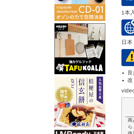
1本
日本
良
改
vide
商
ら
使