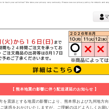
 to track your activities? We take your privacy very seriously. Please see our privacy policy for details and an
【 熊本地震の影響に伴う配送遅延のお知らせ 】
地方を震源とする地震の影響により、熊本県および九州地方
 ご迷惑をおかけいたしますが、ご理解のほどよろしくお願