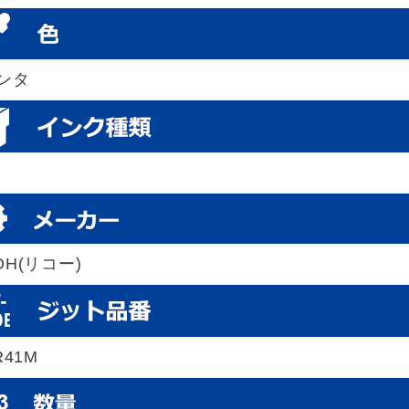
ンタ
OH(リコー)
R41M