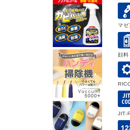
マゼ
顔料
RIC
JIT-