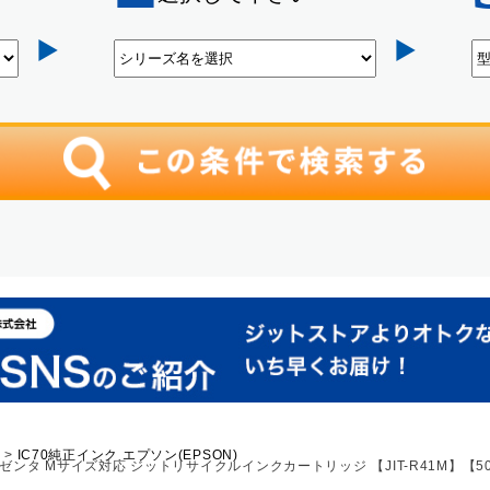
)
IC70純正インク エプソン(EPSON)
 マゼンタ Mサイズ対応 ジットリサイクルインクカートリッジ 【JIT-R41M】【5