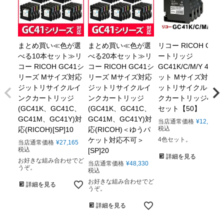
まとめ買い≪色が選
まとめ買い≪色が選
リコー RICOH GXカ
べる10本セット≫リ
べる20本セット≫リ
ートリッジ
コー RICOH GC41シ
コー RICOH GC41シ
GC41K/C/M/Y 4色セ
リーズ Mサイズ対応
リーズ Mサイズ対応
ット Mサイズ対応 ジ
ジットリサイクルイ
ジットリサイクルイ
ットリサイクルイン
ンクカートリッジ
ンクカートリッジ
クカートリッジ4色
(GC41K、GC41C、
(GC41K、GC41C、
セット【50】
GC41M、GC41Y)対
GC41M、GC41Y)対
当店通常価格
¥
12,106
税込
応(RICOH)[SP]10
応(RICOH)＜ゆうパ
ケット対応不可＞
4色セット。
当店通常価格
¥
27,165
税込
[SP]20
詳細を見る
お好きな組み合わせでど
当店通常価格
¥
48,330
うぞ。
税込
お好きな組み合わせでど
詳細を見る
うぞ。
詳細を見る