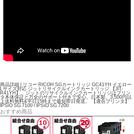
商品詳細 | リコー RICOH SGカートリッジ GC41YH イエロー
Lサイズ対応 ジットリサイクルインクカートリッジ 【JIT-
R41YH】。ジットのリサイクルインクカートリッジはプリン
タ本体保証と万全のサポート付きで安心。日本製。3,500円以
上送料無料&平日15時まで最短即日発送。 【適合プリンタ】
IPSiO SG 7100 / IPSiO SG 7200
おすすめ商品