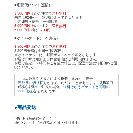
■宅配便(ヤマト運輸)
3,500円以上
のご注文で
送料無料
。
未満は624円～。(地域によって異なります)
※沖縄県・離島・一部地域
5,000円以上
のご注文で
送料無料
。
5,000円未満
は
1,200円
。
■ゆうパケット(日本郵便)
3,500円以上
のご注文で
送料無料
。
3,500円未満は全国一律220円。
※ゆうパケットは、郵便ポストへの投函となります。
お届け日時指定および代金引換はご利用頂けません。
お届け指定日・時間をご希望の場合は、配送方法に宅配便をご選
択ください。
「商品数量や大きさにより梱包しきれない場合」
宅配便に切り替え
させていただくことがあります。3,500円
(税込)未満のご注文の場合、
送料はゆうパケットと同額の
220円(税込)
となります。
●商品発送
宅配便（商品代引き可）
ゆうパケット（日時指定不可・代引き不可）