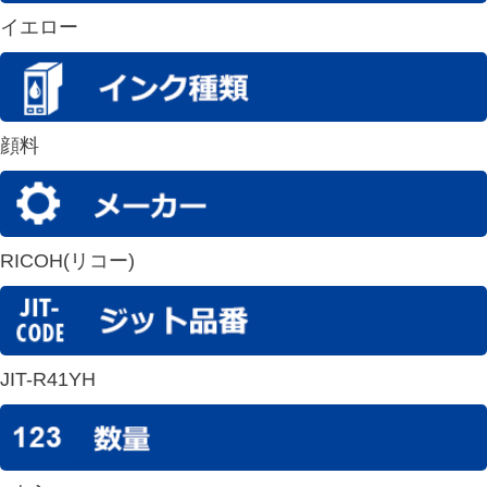
イエロー
顔料
RICOH(リコー)
JIT-R41YH