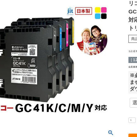
リ
GC
対
ト
商
当店通
[
1
会員価
※
ま
ダ