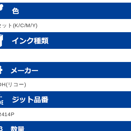
ット(K/C/M/Y)
OH(リコー)
R414P