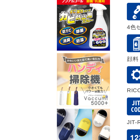
4色セ
顔料
RIC
JIT-