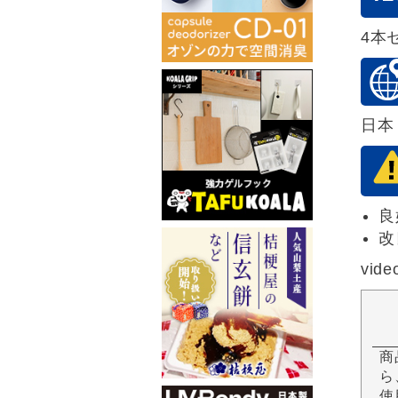
4本
日本
良
改
vide
商
ら
使