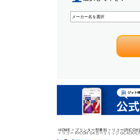
HOME
プリンター型番別
リコー(RICOH
リコー RICOH GXカートリッジ GC41