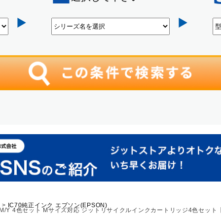
)
IC70純正インク エプソン(EPSON)
K/C/M/Y 4色セット Mサイズ対応 ジットリサイクルインクカートリッジ4色セット