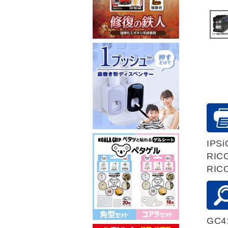
IPSi
RIC
RIC
GC4