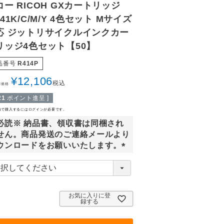
コー RICOH GXカートリッジ
41K/C/M/Y 4色セット Mサイズ
応 ジットリサイクルインクカー
リッジ4色セット【50】
品番号
R414P
¥
12,106
税込
常価格
21
ポイント進呈 ]
格で購入するにはログインが必要です。
必読※ 納品書、領収書は同梱され
せん。商品発送のご連絡メールより
ウンロードをお願いいたします。
(
必
須
)
お気に入りに登
録する