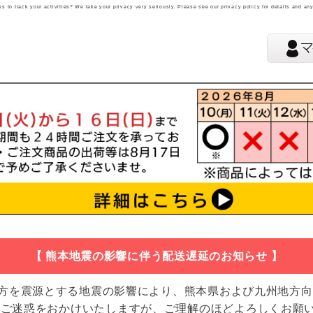
 to track your activities? We take your privacy very seriously. Please see our privacy policy for details and an
【 熊本地震の影響に伴う配送遅延のお知らせ 】
地方を震源とする地震の影響により、熊本県および九州地方
 ご迷惑をおかけいたしますが、ご理解のほどよろしくお願