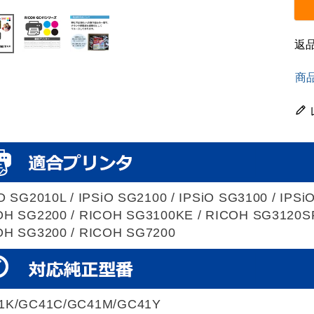
返
商
O SG2010L / IPSiO SG2100 / IPSiO SG3100 / IPSi
OH SG2200 / RICOH SG3100KE / RICOH SG3120SF
OH SG3200 / RICOH SG7200
1K/GC41C/GC41M/GC41Y