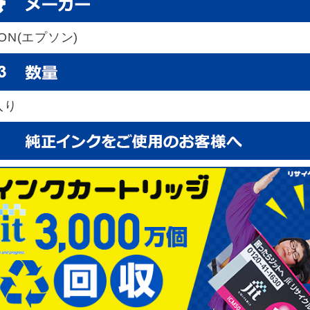
SON(エプソン)
入り