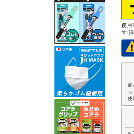
使用
す!
商
ら
使