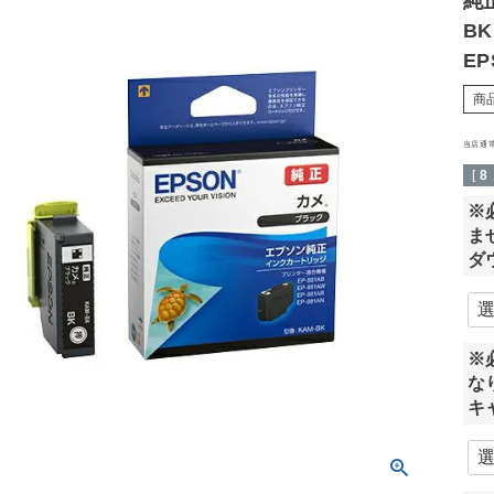
純
B
EP
商
当店通
[
8
※
ま
ダ
※
な
キ