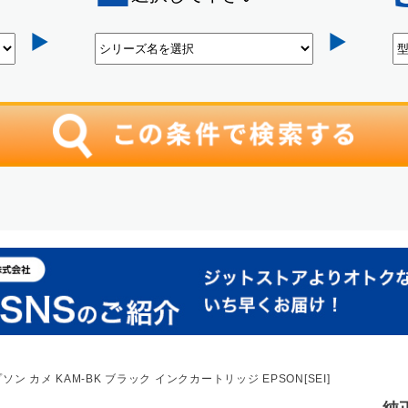
ン カメ KAM-BK ブラック インクカートリッジ EPSON[SEI]