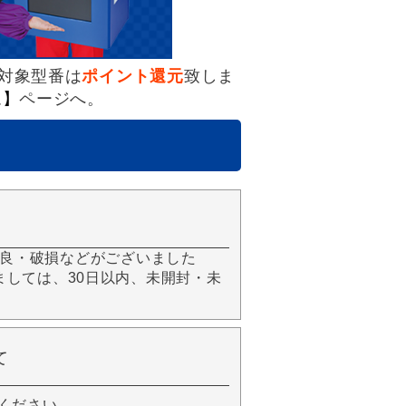
対象型番は
ポイント還元
致しま
ム】
ページへ。
良・破損などがございました
きましては、30日以内、未開封・未
て
ください。