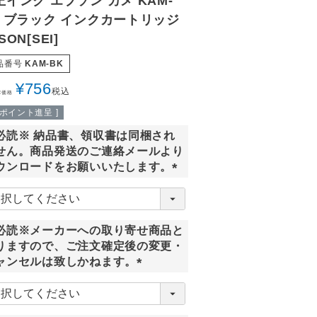
正インク エプソン カメ KAM-
K ブラック インクカートリッジ
SON[SEI]
品番号
KAM-BK
¥
756
税込
常価格
ポイント進呈 ]
必読※ 納品書、領収書は同梱され
せん。商品発送のご連絡メールより
ウンロードをお願いいたします。
(
必
須
必読※メーカーへの取り寄せ商品と
)
りますので、ご注文確定後の変更・
ャンセルは致しかねます。
(
必
須