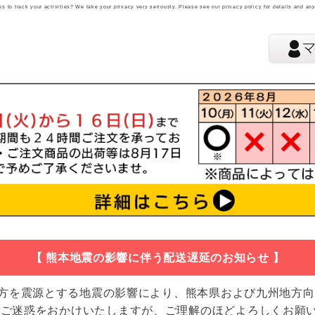
 to track your activities? We take your privacy very seriously. Please see our privacy policy for details and an
【 熊本地震の影響に伴う配送遅延のお知らせ 】
地方を震源とする地震の影響により、熊本県および九州地方
 ご迷惑をおかけいたしますが、ご理解のほどよろしくお願