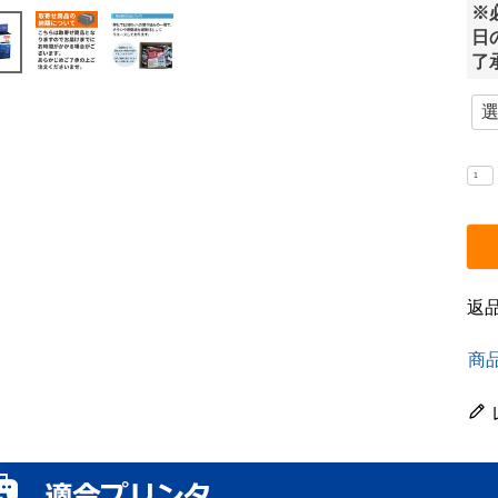
※
日
了
返
商