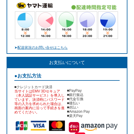
➤
配送状況のお問い合せはこちら
お支払いについて
●お支払方法
■クレジットカード決済
■PayPay
当サイトはEMV 3Dセキュア
■銀行振込
（本人認証サービス）を導入し
■代金引換
ています。決済時にパスワード
■後払い
等の入力を求められた場合は、
■d払い
画面の案内に沿って手続きを進
■Amazon Pay
めてください。
■楽天Pay