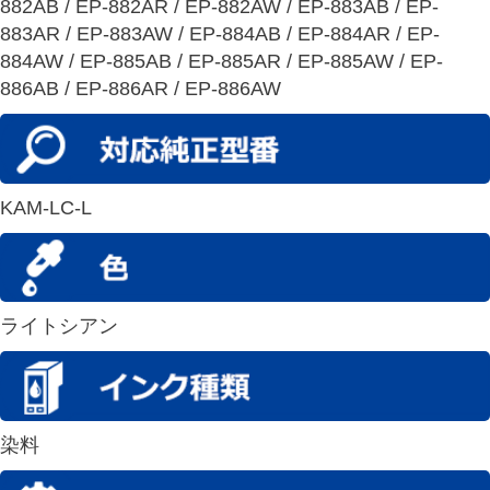
882AB / EP-882AR / EP-882AW / EP-883AB / EP-
883AR / EP-883AW / EP-884AB / EP-884AR / EP-
884AW / EP-885AB / EP-885AR / EP-885AW / EP-
886AB / EP-886AR / EP-886AW
KAM-LC-L
ライトシアン
染料