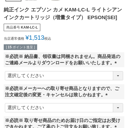
純正インク エプソン カメ KAM-LC-L ライトシアン
インクカートリッジ（増量タイプ） EPSON[SEI]
商品番号
KAM-LC-L
¥
1,513
当店通常価格
税込
[
15
ポイント進呈 ]
※必読※ 納品書、領収書は同梱されません。商品発送の
ご連絡メールよりダウンロードをお願いいたします。
(
必
須
※必読※メーカーへの取り寄せ商品となりますので、ご
)
注文確定後の変更・キャンセルは致しかねます。
(
必
須
※必読※ 取り寄せ商品のためお届け日のご指定はお受け
)
できかねます。ご了承の上ご注文をお願い致します。