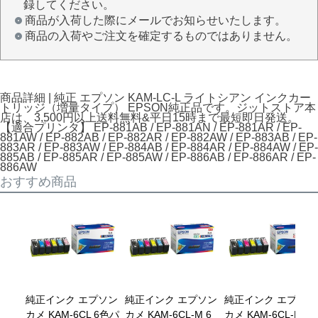
録してください。
商品が入荷した際にメールでお知らせいたします。
商品の入荷やご注文を確定するものではありません。
商品詳細 | 純正 エプソン KAM-LC-L ライトシアン インクカー
トリッジ（増量タイプ） EPSON純正品です。ジットストア本
店は、3,500円以上送料無料&平日15時まで最短即日発送。
【適合プリンタ】 EP-881AB / EP-881AN / EP-881AR / EP-
881AW / EP-882AB / EP-882AR / EP-882AW / EP-883AB / EP-
883AR / EP-883AW / EP-884AB / EP-884AR / EP-884AW / EP-
885AB / EP-885AR / EP-885AW / EP-886AB / EP-886AR / EP-
886AW
おすすめ商品
純正インク エプソン
純正インク エプソン
純正インク エプソン
カメ KAM-6CL 6色パ
カメ KAM-6CL-M 6
カメ KAM-6CL-L 6色