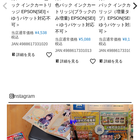
ック インクカートリ
色パック インクカー
パック インクカート
ッジ EPSON[SEI]＜
トリッジ(ブラックの
リッジ（増量タイ
ゆうパケット対応不
み増量) EPSON[SEI]
プ）EPSON[SEI]＜
可＞
＜ゆうパケット対応
ゆうパケット対応不
不可＞
可＞
当店通常価格
¥
4,538
税込
当店通常価格
¥
5,088
当店通常価格
¥
8,113
税込
税込
JAN:4988617331020
JAN:4988617331013
JAN:4988617331006
詳細を見る
詳細を見る
詳細を見る
instagram