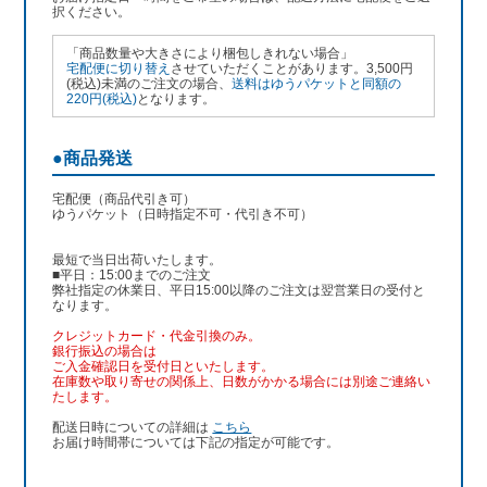
択ください。
「商品数量や大きさにより梱包しきれない場合」
宅配便に切り替え
させていただくことがあります。3,500円
(税込)未満のご注文の場合、
送料はゆうパケットと同額の
220円(税込)
となります。
●商品発送
宅配便（商品代引き可）
ゆうパケット（日時指定不可・代引き不可）
最短で当日出荷いたします。
■平日：15:00までのご注文
弊社指定の休業日、平日15:00以降のご注文は翌営業日の受付と
なります。
クレジットカード・代金引換のみ。
銀行振込
の場合は
ご入金確認日を受付日といたします。
在庫数や取り寄せの関係上、日数がかかる場合には別途ご連絡い
たします。
配送日時についての詳細は
こちら
お届け時間帯については下記の指定が可能です。