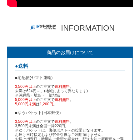
INFORMATION
商品のお届けについて
●送料
■宅配便(ヤマト運輸)
3,500円以上
のご注文で
送料無料
。
未満は624円～。(地域によって異なります)
※沖縄県・離島・一部地域
5,000円以上
のご注文で
送料無料
。
5,000円未満
は
1,200円
。
■ゆうパケット(日本郵便)
3,500円以上
のご注文で
送料無料
。
3,500円未満は全国一律220円。
※ゆうパケットは、郵便ポストへの投函となります。
お届け日時指定および代金引換はご利用頂けません。
お届け指定日・時間をご希望の場合は、配送方法に宅配便をご選