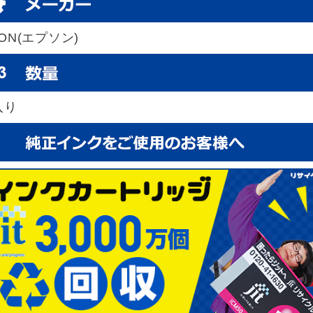
SON(エプソン)
入り