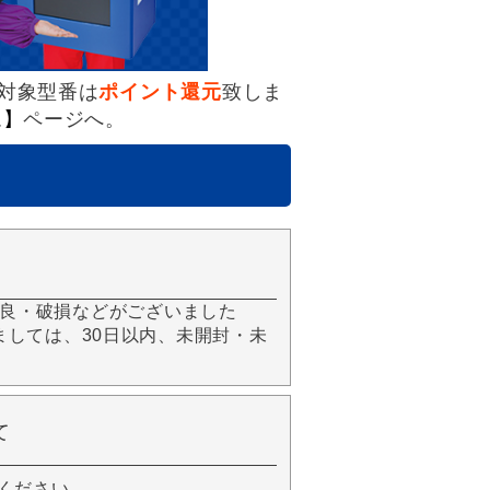
対象型番は
ポイント還元
致しま
ム】
ページへ。
良・破損などがございました
きましては、30日以内、未開封・未
て
ください。