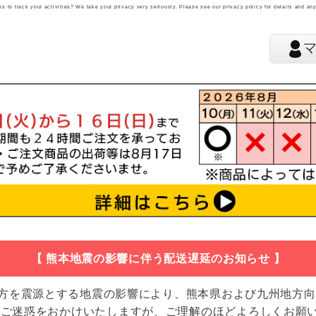
 to track your activities? We take your privacy very seriously. Please see our privacy policy for details and an
【 熊本地震の影響に伴う配送遅延のお知らせ 】
地方を震源とする地震の影響により、熊本県および九州地方
 ご迷惑をおかけいたしますが、ご理解のほどよろしくお願