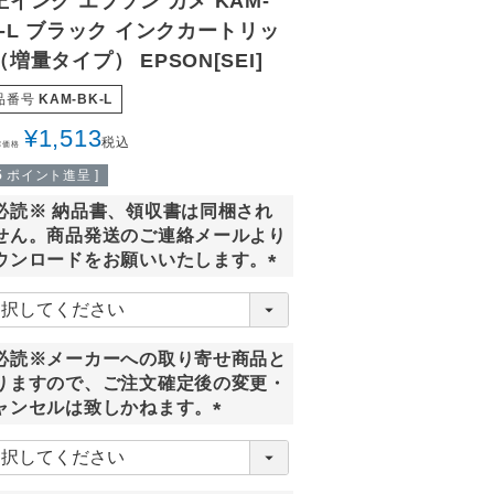
正インク エプソン カメ KAM-
K-L ブラック インクカートリッ
増量タイプ） EPSON[SEI]
品番号
KAM-BK-L
¥
1,513
税込
常価格
5
ポイント進呈 ]
必読※ 納品書、領収書は同梱され
せん。商品発送のご連絡メールより
ウンロードをお願いいたします。
(
必
須
必読※メーカーへの取り寄せ商品と
)
りますので、ご注文確定後の変更・
ャンセルは致しかねます。
(
必
須