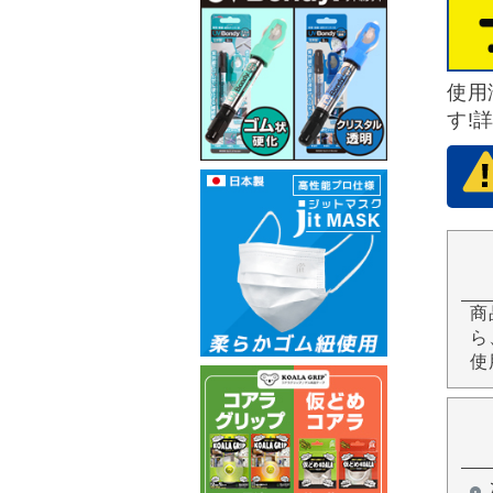
使用
す!
商
ら
使