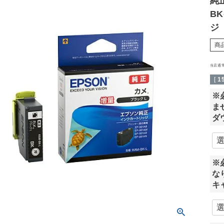
純
B
ジ（
商
当店通
[
1
※
ま
ダ
※
な
キ