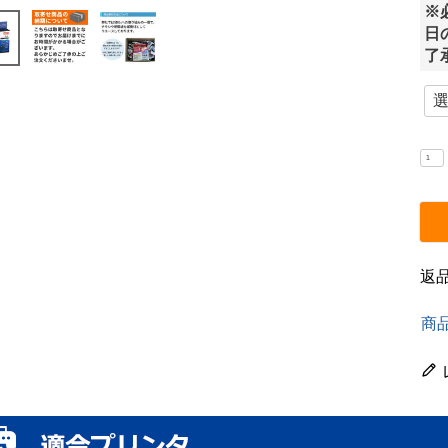
※
日
了
返
商