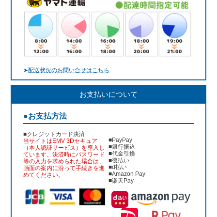
➤
配送状況のお問い合せはこちら
お支払いについて
●お支払方法
■クレジットカード決済
■PayPay
当サイトはEMV 3Dセキュア
■銀行振込
（本人認証サービス）を導入し
■代金引換
ています。決済時にパスワード
■後払い
等の入力を求められた場合は、
■d払い
画面の案内に沿って手続きを進
■Amazon Pay
めてください。
■楽天Pay