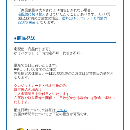
「商品数量や大きさにより梱包しきれない場合」
宅配便に切り替え
させていただくことがあります。3,500円
(税込)未満のご注文の場合、
送料はゆうパケットと同額の
220円(税込)
となります。
●商品発送
宅配便（商品代引き可）
ゆうパケット（日時指定不可・代引き不可）
最短で当日出荷いたします。
■平日：15:00までのご注文
弊社指定の休業日、平日15:00以降のご注文は翌営業日の受付と
なります。
クレジットカード・代金引換のみ。
銀行振込
の場合は
ご入金確認日を受付日といたします。
在庫数や取り寄せの関係上、日数がかかる場合には別途ご連絡い
たします。
配送日時についての詳細は
こちら
お届け時間帯については下記の指定が可能です。