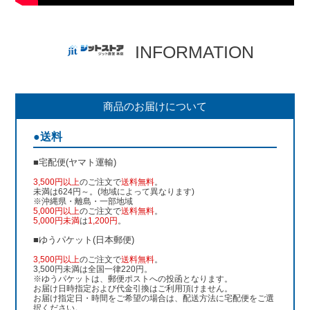
INFORMATION
商品のお届けについて
●送料
■宅配便(ヤマト運輸)
3,500円以上
のご注文で
送料無料
。
未満は624円～。(地域によって異なります)
※沖縄県・離島・一部地域
5,000円以上
のご注文で
送料無料
。
5,000円未満
は
1,200円
。
■ゆうパケット(日本郵便)
3,500円以上
のご注文で
送料無料
。
3,500円未満は全国一律220円。
※ゆうパケットは、郵便ポストへの投函となります。
お届け日時指定および代金引換はご利用頂けません。
お届け指定日・時間をご希望の場合は、配送方法に宅配便をご選
択ください。