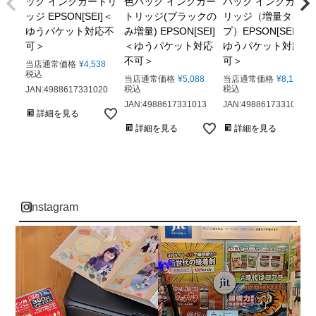
ック インクカートリ
色パック インクカー
パック インクカート
ッジ EPSON[SEI]＜
トリッジ(ブラックの
リッジ（増量タイ
ゆうパケット対応不
み増量) EPSON[SEI]
プ）EPSON[SEI]＜
可＞
＜ゆうパケット対応
ゆうパケット対応不
不可＞
可＞
当店通常価格
¥
4,538
税込
当店通常価格
¥
5,088
当店通常価格
¥
8,113
税込
税込
JAN:4988617331020
JAN:4988617331013
JAN:4988617331006
詳細を見る
詳細を見る
詳細を見る
instagram