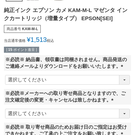
純正インク エプソン カメ KAM-M-L マゼンタ イン
クカートリッジ（増量タイプ） EPSON[SEI]
商品番号
KAM-M-L
¥
1,513
当店通常価格
税込
[
15
ポイント進呈 ]
※必読※ 納品書、領収書は同梱されません。商品発送の
ご連絡メールよりダウンロードをお願いいたします。
(
必
須
※必読※メーカーへの取り寄せ商品となりますので、ご
)
注文確定後の変更・キャンセルは致しかねます。
(
必
須
※必読※ 取り寄せ商品のためお届け日のご指定はお受け
)
できかねます。ご了承の上ご注文をお願い致します。