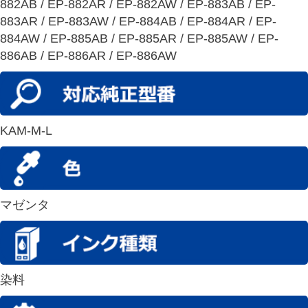
882AB / EP-882AR / EP-882AW / EP-883AB / EP-
883AR / EP-883AW / EP-884AB / EP-884AR / EP-
884AW / EP-885AB / EP-885AR / EP-885AW / EP-
886AB / EP-886AR / EP-886AW
KAM-M-L
マゼンタ
染料