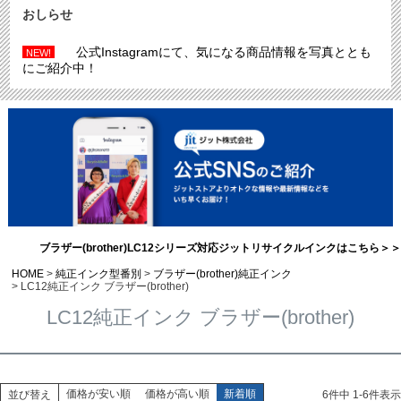
おしらせ
公式Instagramにて、気になる商品情報を写真ととも
NEW!
にご紹介中！
ブラザー(brother)LC12シリーズ対応ジットリサイクルインクはこちら＞＞
HOME
純正インク型番別
ブラザー(brother)純正インク
LC12純正インク ブラザー(brother)
LC12純正インク ブラザー(brother)
価格が安い順
価格が高い順
新着順
並び替え
6
件中
1
-
6
件表示