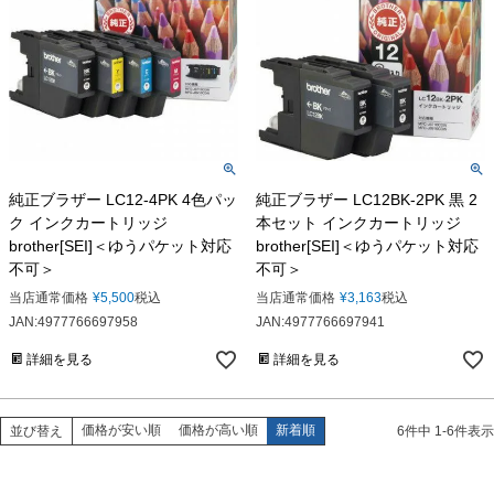
純正ブラザー LC12-4PK 4色パッ
純正ブラザー LC12BK-2PK 黒 2
ク インクカートリッジ
本セット インクカートリッジ
brother[SEI]＜ゆうパケット対応
brother[SEI]＜ゆうパケット対応
不可＞
不可＞
当店通常価格
¥
5,500
税込
当店通常価格
¥
3,163
税込
JAN:4977766697958
JAN:4977766697941
詳細を見る
詳細を見る
価格が安い順
価格が高い順
新着順
並び替え
6
件中
1
-
6
件表示