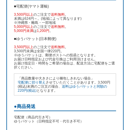
■宅配便(ヤマト運輸)
3,500円以上
のご注文で
送料無料
。
未満は624円～。(地域によって異なります)
※沖縄県・離島・一部地域
5,000円以上
のご注文で
送料無料
。
5,000円未満
は
1,200円
。
■ゆうパケット(日本郵便)
3,500円以上
のご注文で
送料無料
。
3,500円未満は全国一律220円。
※ゆうパケットは、郵便ポストへの投函となります。
お届け日時指定および代金引換はご利用頂けません。
お届け指定日・時間をご希望の場合は、配送方法に宅配便をご選
択ください。
「商品数量や大きさにより梱包しきれない場合」
宅配便に切り替え
させていただくことがあります。3,500円
(税込)未満のご注文の場合、
送料はゆうパケットと同額の
220円(税込)
となります。
●商品発送
宅配便（商品代引き可）
ゆうパケット（日時指定不可・代引き不可）